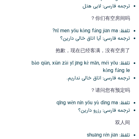
ترجمه فارسی: لابی هتل
你们有空房间吗？
تلفظ: nǐ men yǒu kòng fáng jiān ma?
ترجمه فارسی: آیا اتاق خالی دارین؟
抱歉，现在已经客满，没有空房了
تلفظ: bào qiàn, xiàn zài yǐ jīng kè mǎn, méi yǒu
kòng fáng le
ترجمه فارسی: اتاق خالی نداریم.
请问您有预定吗？
تلفظ: qǐng wèn nín yǒu yù dìng ma
ترجمه فارسی: رزرو دارین؟
双人间
تلفظ: shuāng rén jiān