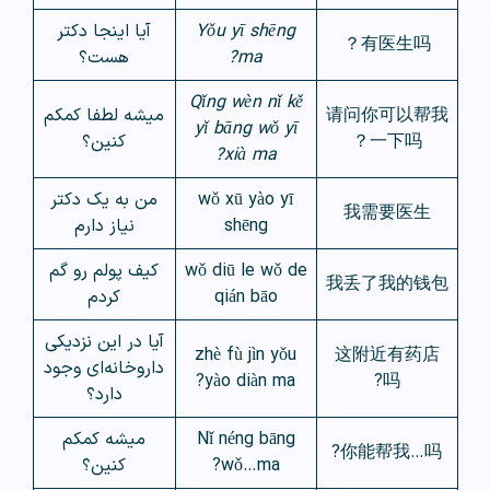
Yǒu yī shēng
آیا اینجا دکتر
有医生吗？
ma?
هست؟
Qǐng wèn nǐ kě
请问你可以帮我
میشه لطفا کمکم
yǐ bāng wǒ yī
一下吗？
کنین؟
xià ma?
wǒ xū yào yī
من به یک دکتر
我需要医生
shēng
نیاز دارم
wǒ diū le wǒ de
کیف پولم رو گم
我丢了我的钱包
qián bāo
کردم
آیا در این نزدیکی
zhè fù jìn yǒu
这附近有药店
داروخانه‌ای وجود
yào diàn ma?
吗?
دارد؟
Nǐ néng bāng
میشه کمکم
你能帮我…吗?
wǒ…ma?
کنین؟