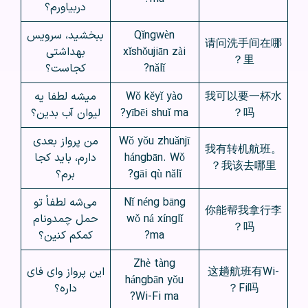
دربیاورم؟
Qǐngwèn
ببخشید، سرویس
请问洗手间在哪
xǐshǒujiān zài
بهداشتی
里？
nǎlǐ?
کجاست؟
我可以要一杯水
Wǒ kěyǐ yào
میشه لطفا یه
吗？
yībēi shuǐ ma?
لیوان آب بدین؟
Wǒ yǒu zhuǎnjī
من پرواز بعدی
我有转机航班。
hángbān. Wǒ
دارم، باید کجا
我该去哪里？
gāi qù nǎlǐ?
برم؟
Nǐ néng bāng
می‌شه لطفاً تو
你能帮我拿行李
wǒ ná xínglǐ
حمل چمدونام
吗？
ma?
کمکم کنین؟
Zhè tàng
这趟航班有Wi-
این پرواز وای فای
hángbān yǒu
Fi吗？
داره؟
Wi-Fi ma?