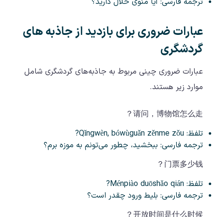
ترجمه فارسی: آیا منوی حلال دارید؟
عبارات ضروری برای بازدید از جاذبه‌ های
گردشگری
عبارات ضروری چینی مربوط به جاذبه‌های گردشگری شامل
موارد زیر هستند.
请问，博物馆怎么走？
تلفظ: Qǐngwèn, bówùguǎn zěnme zǒu?
ترجمه فارسی: ببخشید، چطور می‌تونم به موزه برم؟
门票多少钱？
تلفظ: Ménpiào duōshǎo qián?
ترجمه فارسی: بلیط ورود چقدر است؟
开放时间是什么时候？