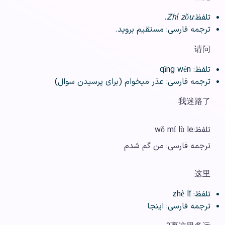
تلفظ:
Zhí zǒu.
ترجمه فارسی: مستقیم بروید.
请问
تلفظ: qǐng wèn
ترجمه فارسی: عذر میخوام (برای پرسیدن سوال)
我迷路了
تلفظ:wǒ mí lù le
ترجمه فارسی: من گم شدم
这里
تلفظ: zhè lǐ
ترجمه فارسی: اینجا