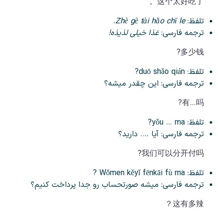
这个太好吃了。
تلفظ:
Zhè gè tài hǎo chī le.
ترجمه فارسی:
غذا خیلی لذیذه!
多少钱?
تلفظ: duō shǎo qián?
ترجمه فارسی: این چقدر میشه؟
有…吗?
تلفظ: yǒu … ma?
ترجمه فارسی: آیا …. دارید؟
我们可以分开付吗?
تلفظ: Wǒmen kěyǐ fēnkāi fù ma ?
ترجمه فارسی: میشه صورتحساب رو جدا پرداخت کنیم؟
这有多辣？