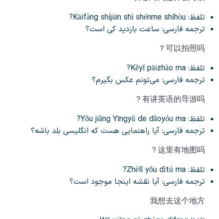
تلفظ: Kāifàng shíjiān shì shénme shíhòu?
ترجمه فارسی: ساعت بازدید کی است؟
可以拍照吗？
تلفظ: Kěyǐ pāizhào ma?
ترجمه فارسی: می‌تونم عکس بگیرم؟
有讲英语的导游吗？
تلفظ: Yǒu jiǎng Yīngyǔ de dǎoyóu ma?
ترجمه فارسی: آیا راهنمایی هست که انگلیسی بلد باشه؟
这里有地图吗？
تلفظ: Zhèlǐ yǒu dìtú ma?
ترجمه فارسی: آیا نقشه اینجا موجود است؟
我想去这个地方