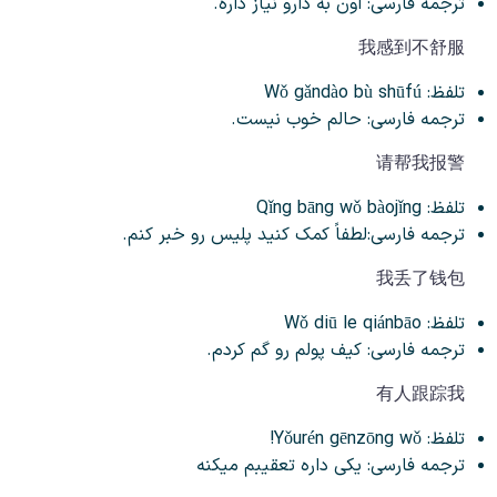
ترجمه فارسی: اون به دارو نیاز داره.
我感到不舒服
تلفظ: Wǒ gǎndào bù shūfú
ترجمه فارسی: حالم خوب نیست.
请帮我报警
تلفظ: Qǐng bāng wǒ bàojǐng
ترجمه فارسی:لطفاً کمک کنید پلیس رو خبر کنم.
我丢了钱包
تلفظ: Wǒ diū le qiánbāo
ترجمه فارسی: کیف پولم رو گم کردم.
有人跟踪我
تلفظ: Yǒurén gēnzōng wǒ!
ترجمه فارسی: یکی داره تعقیبم میکنه