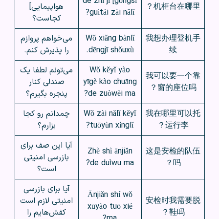
gōngsī] de zhí jī
机柜台在哪里？
هواپیمایی]
guìtái zài nǎlǐ?
کجاست؟
我想办理登机手
Wǒ xiǎng bànlǐ
می‌خواهم پروازم
续
dēngjī shǒuxù.
را پذیرش کنم.
Wǒ kěyǐ yào
می‌تونم لطفا یک
我可以要一个靠
yīgè kào chuāng
صندلی کنار
窗的座位吗？
de zuòwèi ma?
پنجره بگیرم؟
我在哪里可以托
Wǒ zài nǎlǐ kěyǐ
چمدانم رو کجا
运行李？
tuōyùn xínglǐ?
بزارم؟
آیا این صف برای
Zhè shì ānjiǎn
这是安检的队伍
بازرسی امنیتی
de duìwu ma?
吗？
است؟
آیا برای بازرسی
Ānjiǎn shí wǒ
安检时我需要脱
امنیتی لازم است
xūyào tuō xié
鞋吗？
کفش‌هایم را
ma?