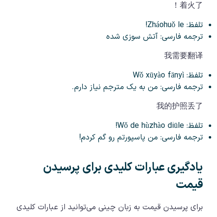
着火了！
تلفظ: Zháohuǒ le!
ترجمه فارسی: آتش سوزی شده
我需要翻译
تلفظ: Wǒ xūyào fānyì
ترجمه فارسی: من به یک مترجم نیاز دارم.
我的护照丢了
تلفظ: Wǒ de hùzhào diūle!
ترجمه فارسی: من پاسپورتم رو گم کردم!
یادگیری عبارات کلیدی برای پرسیدن
قیمت
برای پرسیدن قیمت به زبان چینی می‌توانید از عبارات کلیدی