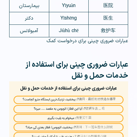
医院
Yīyuàn
بیمارستان
医生
Yīshēng
دکتر
救护车
Jiùhù chē
آمبولانس
عبارات ضروری چینی برای درخواست کمک
عبارات ضروری چینی برای استفاده از
خدمات حمل و نقل