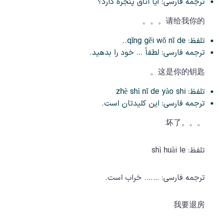
ترجمه فارسی: آیا اتاق پنجره دارد؟
请给我你的。。。
تلفظ: qǐng gěi wǒ nǐ de..
ترجمه فارسی: لطفاً … خود را بدهید.
这是你的钥匙。
تلفظ: zhè shì nǐ de yào shi
ترجمه فارسی: این کلیدتان است.
。。。坏了
تلفظ: shì huài le
ترجمه فارسی: ……. خراب است.
我要退房