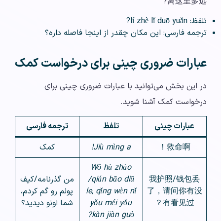
离这里多远?
تلفظ: lí zhè lǐ duō yuǎn?
ترجمه فارسی: این مکان چقدر از اینجا فاصله داره؟
عبارات ضروری چینی برای درخواست کمک
در این بخش می‌توانید با عبارات ضروری چینی برای
درخواست کمک آشنا شوید.
عبارات چینی
تلفظ
ترجمه فارسی
救命啊！
Jiù mìng a!
کمک
Wǒ hù zhào
我护照/钱包丢
/qián bāo diū
من گذرنامه/کیف
了，请问你有没
le, qǐng wèn nǐ
پولم رو گم کردم،
有看见过？
yǒu méi yǒu
شما اونو دیدید؟
kàn jiàn guò?