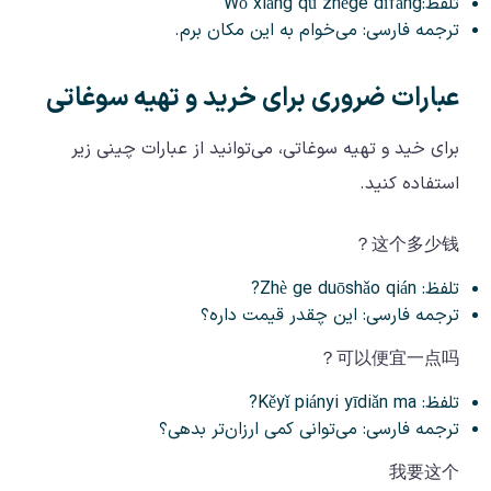
تلفظ:Wǒ xiǎng qù zhège dìfāng
ترجمه فارسی: می‌خوام به این مکان برم.
عبارات ضروری برای خرید و تهیه سوغاتی
برای خید و تهیه سوغاتی، می‌توانید از عبارات چینی زیر
استفاده کنید.
这个多少钱？
تلفظ: Zhè ge duōshǎo qián?
ترجمه فارسی: این چقدر قیمت داره؟
可以便宜一点吗？
تلفظ: Kěyǐ piányi yīdiǎn ma?
ترجمه فارسی: می‌توانی کمی ارزان‌تر بدهی؟
我要这个