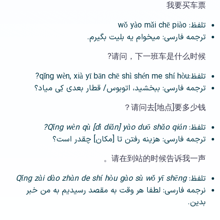
我要买车票
تلفظ: wǒ yào mǎi chē piào
ترجمه فارسی: میخوام یه بلیت بگیرم.
请问，下一班车是什么时候?
تلفظ:qǐng wèn, xià yī bān chē shì shén me shí hòu?
ترجمه فارسی: ببخشید، اتوبوس/ قطار بعدی کِی میاد؟
请问去[地点]要多少钱？
تلفظ:
Qǐng wèn qù [dì diǎn] yào duō shǎo qián?
ترجمه فارسی: هزینه رفتن تا [مکان] چقدر است؟
请在到站的时候告诉我一声。
تلفظ:
Qǐng zài dào zhàn de shí hòu gào sù wǒ yī shēng
نرجمه فارسی: لطفا هر وقت به مقصد رسیدیم به من خبر
بدین.