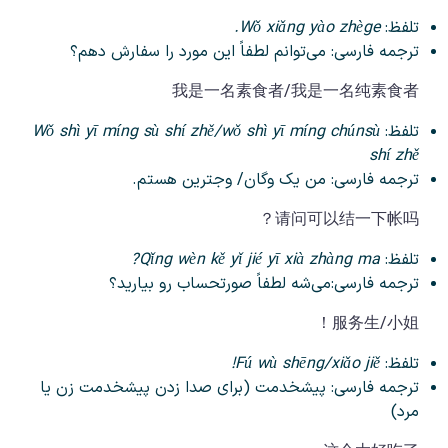
تلفظ:
Wǒ xiǎng yào zhège.
ترجمه فارسی: می‌توانم لطفاً این مورد را سفارش دهم؟
我是一名素食者/我是一名纯素食者
تلفظ:
Wǒ shì yī míng sù shí zhě/wǒ shì yī míng chúnsù
shí zhě
ترجمه فارسی: من یک وگان/ وجترین هستم.
请问可以结一下帐吗？
تلفظ:
Qǐng wèn kě yǐ jié yī xià zhàng ma?
ترجمه فارسی:می‌شه لطفاً صورتحساب رو بیارید؟
服务生/小姐！
تلفظ:
Fú wù shēng/xiǎo jiě!
ترجمه فارسی: پیشخدمت (برای صدا زدن پیشخدمت زن یا
مرد)