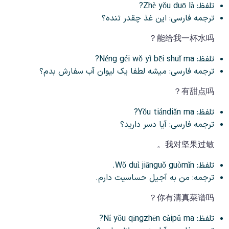
تلفظ: Zhè yǒu duō là?
ترجمه فارسی: این غذ چقدر تنده؟
能给我一杯水吗？
تلفظ: Néng géi wǒ yì bēi shuǐ ma?
ترجمه فارسی: میشه لطفا یک لیوان آب سفارش بدم؟
有甜点吗？
تلفظ: Yǒu tiándiǎn ma?
ترجمه فارسی: آیا دسر دارید؟
我对坚果过敏。
تلفظ: Wǒ duì jiānguǒ guòmǐn.
ترجمه: من به آجیل حساسیت دارم.
你有清真菜谱吗？
تلفظ: Ní yǒu qīngzhēn càipǔ ma?