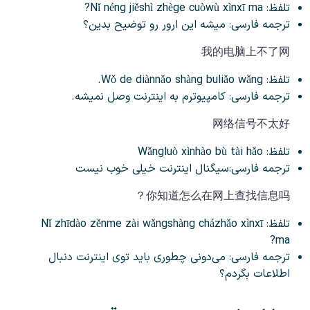
تلفظ: Nǐ néng jiěshì zhège cuòwù xìnxī ma?
ترجمه فارسی: میشه این ارور رو توضیح بدین؟
我的电脑上不了网
تلفظ: Wǒ de diànnǎo shàng buliǎo wǎng.
ترجمه فارسی: کامپیوترم به اینترنت وصل نمیشه.
网络信号不太好
تلفظ: Wǎngluò xìnhào bù tài hǎo
ترجمه فارسی:سیگنال اینترنت خیلی خوب نیست
你知道怎么在网上查找信息吗？
تلفظ: Nǐ zhīdào zěnme zài wǎngshàng cházhǎo xìnxī
ma?
ترجمه فارسی: می‌دونی چطوری باید توی اینترنت دنبال
اطلاعات بگردم؟