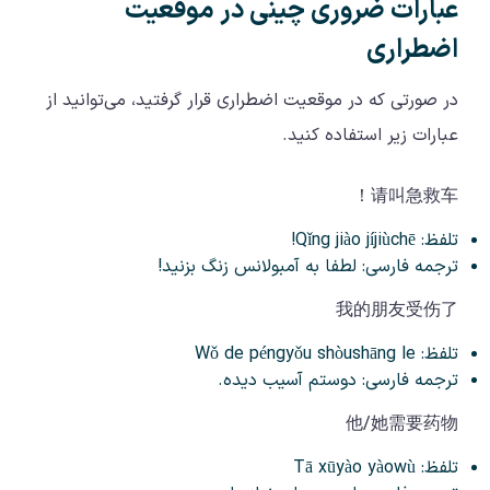
عبارات ضروری چینی در موقعیت
اضطراری
در صورتی که در موقعیت اضطراری قرار گرفتید، می‌توانید از
عبارات زیر استفاده کنید.
请叫急救车！
تلفظ: Qǐng jiào jíjiùchē!
ترجمه فارسی: لطفا به آمبولانس زنگ بزنید!
我的朋友受伤了
تلفظ: Wǒ de péngyǒu shòushāng le
ترجمه فارسی: دوستم آسیب دیده.
他/她需要药物
تلفظ: Tā xūyào yàowù