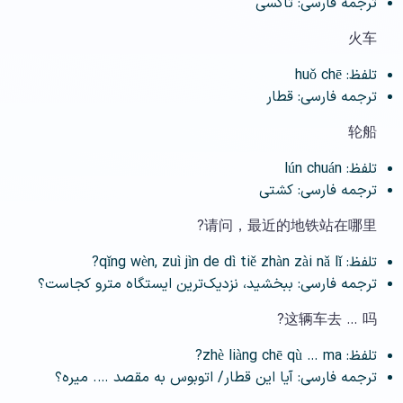
ترجمه فارسی: تاکسی
火车
تلفظ: huǒ chē
ترجمه فارسی: قطار
轮船
تلفظ: lún chuán
ترجمه فارسی: کشتی
请问，最近的地铁站在哪里?
تلفظ: qǐng wèn, zuì jìn de dì tiě zhàn zài nǎ lǐ?
ترجمه فارسی: ببخشید، نزدیک‌ترین ایستگاه مترو کجاست؟
这辆车去 … 吗?
تلفظ: zhè liàng chē qù … ma?
ترجمه فارسی: آیا این قطار/ اتوبوس به مقصد …. میره؟