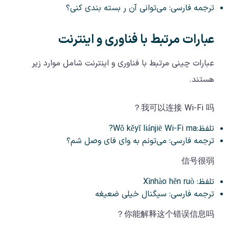
ترجمه فارسی: می‌توانی آن ر بسته بندی کنی؟
عبارات مرتبط با فناوری و اینترنت
عبارات چینی مرتبط با فناوری و اینترنت شامل موارد زیر
هستند.
我可以连接 Wi-Fi 吗？
تلفظ:Wǒ kěyǐ liánjiē Wi-Fi ma?
ترجمه فارسی: می‌تونم به وای فای وصل شم؟
信号很弱
تلفظ: Xìnhào hěn ruò
ترجمه فارسی: سیگنال خیلی ضعیغه
你能解释这个错误信息吗？