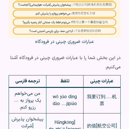
عبارات ضروری چینی در فرودگاه
در این بخش شما را با عبارات ضروری چینی در فرودگاه آشنا
می‌کنیم.
عبارات چینی
تلفظ
ترجمه فارسی
من می‌خواهم
wǒ yào dìng
我要订到…..机
یک پرواز به ….
dào ….jīpiào
票
رزرو کنم.
پیشخوان پذیرش
[Hángkōng
[航空公司]的值
[شرکت