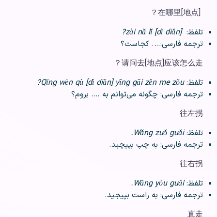
[地点]在哪里？
تلفظ:
[dì diǎn] zài nǎ lǐ?
ترجمه فارسی:…. کجاست؟
请问去[地点]应该怎么走？
تلفظ:
Qǐng wèn qù [dì diǎn] yīng gāi zěn me zǒu?
ترجمه فارسی: چگونه می‌توانم به …. بروم؟
往左拐
تلفظ:
Wǎng zuǒ guǎi.
ترجمه فارسی: به چپ بپیچید.
往右拐
تلفظ:
Wǎng yòu guǎi.
ترجمه فارسی: به راست بپیجید.
直走