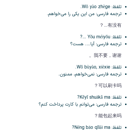
تلفظ: Wǒ yào zhège.
ترجمه فارسی: من این یکی را می‌خواهم.
有没有…？
تلفظ: Yǒu méiyǒu …?
ترجمه فارسی: آیا…. هست؟
我不要，谢谢。
تلفظ: Wǒ bùyào, xièxie.
ترجمه فارسی: نمی‌خواهم، ممنون.
可以刷卡吗？
تلفظ: Kěyǐ shuākǎ ma?
ترجمه فارسی: می‌توانم با کارت پرداخت کنم؟
能包起来吗？
تلفظ: Néng bāo qǐlái ma?