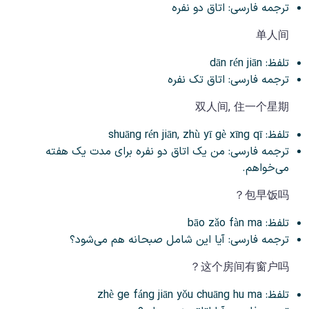
ترجمه فارسی: اتاق دو نفره
单人间
تلفظ: dān rén jiān
ترجمه فارسی: اتاق تک نفره
双人间, 住一个星期
تلفظ: shuāng rén jiān, zhù yī gè xīng qī
ترجمه فارسی: من یک اتاق دو نفره برای مدت یک هفته
می‌خواهم.
包早饭吗？
تلفظ: bāo zǎo fàn ma
ترجمه فارسی: آیا این شامل صبحانه هم می‌شود؟
这个房间有窗户吗？
تلفظ: zhè ge fáng jiān yǒu chuāng hu ma