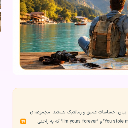
رای بیان احساسات عمیق و رمانتیک هستند. مجموعه‌ای
از جملات کوتاه، شیرین و تأثیرگذار مثل “You stole my heart” و “I’m yours forever” که به راحتی