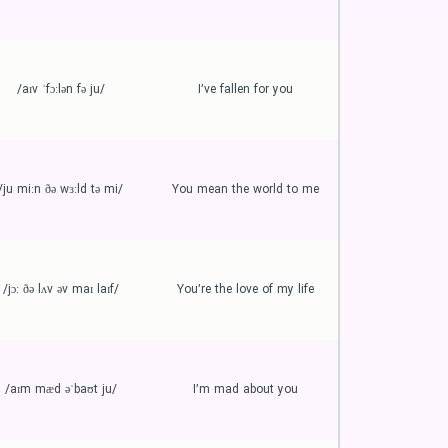
/aɪv ˈfɔːlən fə ju/
I’ve fallen for you
/ju miːn ðə wɜːld tə mi/
You mean the world to me
/jɔː ðə lʌv əv maɪ laɪf/
You’re the love of my life
/aɪm mæd əˈbaʊt ju/
I’m mad about you