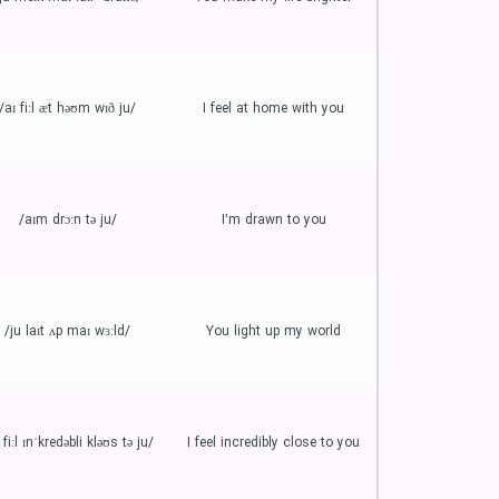
/aɪ fiːl æt həʊm wɪð ju/
I feel at home with you
/aɪm drɔːn tə ju/
I’m drawn to you
/ju laɪt ʌp maɪ wɜːld/
You light up my world
/aɪ fiːl ɪnˈkredəbli kləʊs tə ju/
I feel incredibly close to you