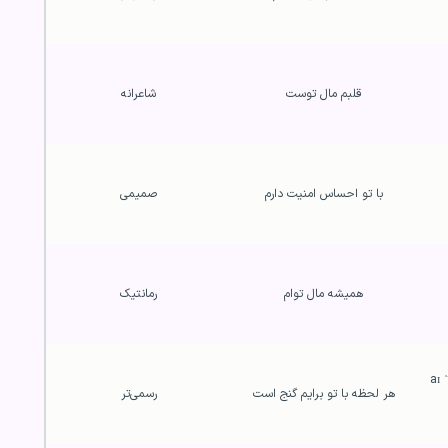
قلبم مال توست
شاعرانه
با تو احساس امنیت دارم
صمیمی
همیشه مال توام
رمانتیک
/aɪ
هر لحظه با تو برایم گنج است
رسمی‌تر