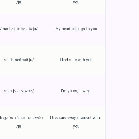
ju/
you
/maɪ hɑːt bɪˈlɒŋz tə ju/
My heart belongs to you
/aɪ fiːl seɪf wɪð ju/
I feel safe with you
/aɪm jɔːz ˈɔːlweɪz/
I’m yours, always
 ˈtreʒə ˈevri ˈməʊmənt wɪð 
I treasure every moment with 
ju/
you