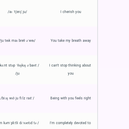
/aɪ ˈtʃerɪʃ ju/
I cherish you
/ju teɪk maɪ breθ əˈweɪ/
You take my breath away
 kɑːnt stɒp ˈθɪŋkɪŋ əˈbaʊt 
I can’t stop thinking about 
ju/
you
/ˈbiːɪŋ wɪð ju fiːlz raɪt/
Being with you feels right
ɪm kəmˈpliːtli dɪˈvəʊtɪd tə 
I’m completely devoted to 