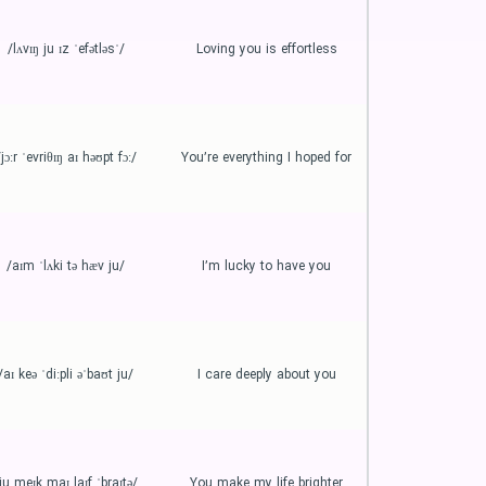
/ˈlʌvɪŋ ju ɪz ˈefətləs/
Loving you is effortless
/jɔːr ˈevriθɪŋ aɪ həʊpt fɔː/
You’re everything I hoped for
/aɪm ˈlʌki tə hæv ju/
I’m lucky to have you
/aɪ keə ˈdiːpli əˈbaʊt ju/
I care deeply about you
/ju meɪk maɪ laɪf ˈbraɪtə/
You make my life brighter