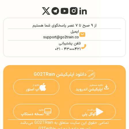
از ۹ صبح تا ۷ عصر پاسخگوی شما هستیم
ایمیل
support@go2train.co
تلفن پشتیبانی
۰۲۱ - ۴۳۰۰۰۴۲۱
دانلود اپلیکیشن GO2TRain
دانلود مستقیم
دانلود از
اپلیکیشن اندروید
اپ استور
دریافت از
دانلود
گوگل پلی
نسخه دستکاپ
تمامی حقوق این سایت متعلق به GO2TRain می‌باشد
توسعه داده شده توسط
G2Tech