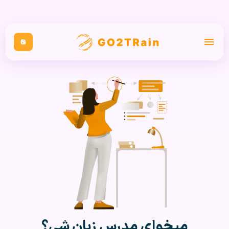
میخوای مدرس زبان شی؟