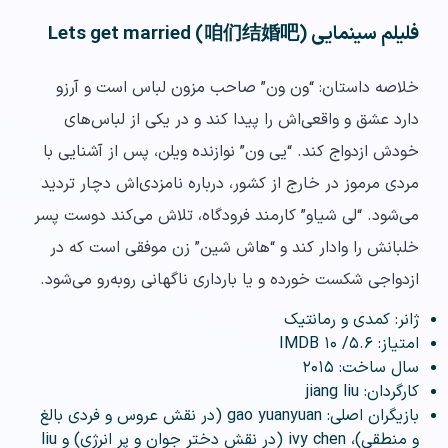
فلیلم سینمایی Lets get married (咱们结婚吧)
خلاصه داستان: “ون ون” صاحب مزون لباس است و آرزو
دارد عشق و واقعی‌اش را پیدا کند و در یکی از لباس‌های
خودش ازدواج کند. “یی ون” نوازنده ویلن، پس از آشنایی با
مردی مرموز در خارج از کشور، درباره نامزدی‌اش دچار تردید
می‌شود. “لی شیاو” کارمند فرودگاه، تلاش می‌کند دوست پسر
خلبانش را وادار کند و “هاش شین” زن موفقی است که در
ازدواجی شکست خورده و یا بارداری ناگهانی روبه‌رو می‌شود.
ژانر: کمدی و رمانتیک
امتیاز: ۵.۶/ ۱۰ IMDB
سال ساخت: ۲۰۱۵
کارگردان: jiang liu
بازیگران اصلی: gao yuanyuan (در نقش عروس و فردی بالغ
و منطقی)، ivy chen (در نقش دختر جوان و پر انرژی) و liu