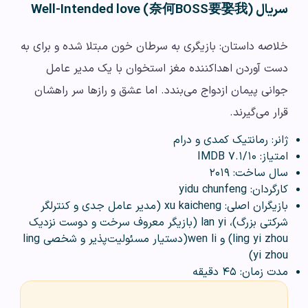
سریال Well-Intended love (奈何BOSS要娶我)
خلاصه داستان: بازیگری به سرطان خون مبتلا شده و برای به
دست آوردن اهداکننده مغز استخوان با یک مدیر عامل
جوانی پیمان ازدواج می‌بندد. اما عشق و رازها سر راهشان
قرار می‌گیرند.
ژانر: رمانتیک کمدی و درام
امتیاز: ۷.۱/۱۰ IMDB
سال ساخت: ۲۰۱۹
کارگردان: yidu chunfeng
بازیگران اصلی: xu kaicheng (مدیر عامل جدی و کنترلگر
شرکتی بزرگ)، lan yi (بازیگر معروف سرخت و دوست نزدیک
ling yi zhou) و wen li(دستیار مسئولیت‌پذیر و شخصی ling
yi zhou)
مدت زمان: ۴۵ دقیقه