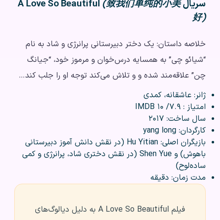
سریال A Love So Beautiful
(致我们单纯的小美
好)
خلاصه داستان: یک دختر دبیرستانی پرانرژی و شاد به نام
“شیائو چی” به همسایه درس‌خوان و مرموز خود، “جیانگ
چن” علاقه‌مند شده و و تلاش می‌کند توجه او را جلب کند…
ژانر: عاشقانه، کمدی
امتیاز : ۷.۹/ ۱۰ IMDB
سال ساخت: ۲۰۱۷
کارگردان: yang long
بازیگران اصلی: Hu Yitian (در نقش دانش آموز دبیرستانی
باهوش) و Shen Yue (در نقش دختری شاد، پرانرژی و کمی
ساده‌لوح)
مدت زمان: دقیقه
فیلم A Love So Beautiful به دلیل دیالوگ‌های