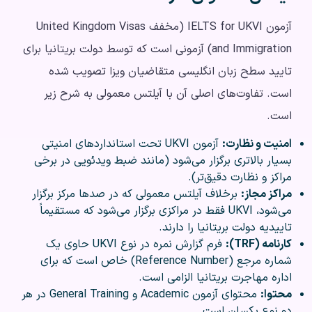
آزمون IELTS for UKVI (مخفف United Kingdom Visas
and Immigration) آزمونی است که توسط دولت بریتانیا برای
تایید سطح زبان انگلیسی متقاضیان ویزا تصویب شده
است. تفاوت‌های اصلی آن با آیلتس معمولی به شرح زیر
است.
امنیت و نظارت:
آزمون UKVI تحت استانداردهای امنیتی
بسیار بالاتری برگزار می‌شود (مانند ضبط ویدئویی در برخی
مراکز و نظارت دقیق‌تر).
مراکز مجاز:
برخلاف آیلتس معمولی که در صدها مرکز برگزار
می‌شود، UKVI فقط در مراکزی برگزار می‌شود که مستقیماً
تاییدیه دولت بریتانیا را دارند.
کارنامه (TRF):
فرم گزارش نمره در نوع UKVI حاوی یک
شماره مرجع (Reference Number) خاص است که برای
اداره مهاجرت بریتانیا الزامی است.
محتوا:
محتوای آزمون Academic و General Training در هر
دو نوع یکسان است.