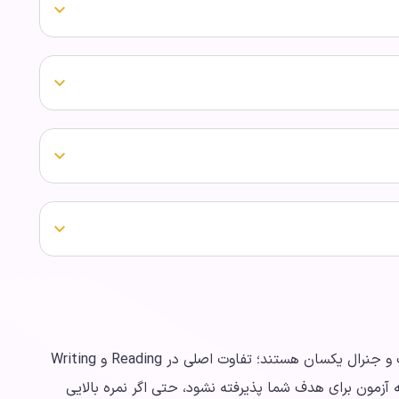
بخش‌های Listening و Speaking در آیلتس آکادمیک و جنرال یکسان هستند؛ تفاوت اصلی در Reading و Writing
آزمون برای هدف شما پذیرفته نشود، حتی اگر نمره بالایی