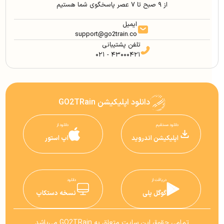
از ۹ صبح تا ۷ عصر پاسخگوی شما هستیم
ایمیل
support@go2train.co
تلفن پشتیبانی
۰۲۱ - ۴۳۰۰۰۴۲۱
دانلود اپلیکیشن GO2TRain
دانلود مستقیم
دانلود از
اپلیکیشن اندروید
اپ استور
دریافت از
دانلود
گوگل پلی
نسخه دستکاپ
تمامی حقوق این سایت متعلق به GO2TRain می‌باشد