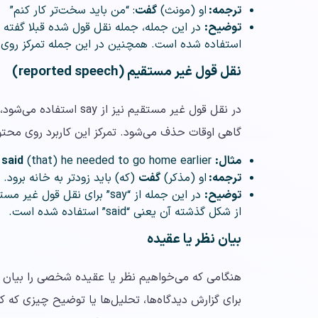
ترجمه:
او (مونث)
گفت
: “من باید سخت‌تر کار کنم”
توضیح:
استفاده شده است. همچنین در این جمله تمرکز روی
نقل قول غیر مستقیم (reported speech)
گاهی اوقات حذف می‌شود. تمرکز این کاربرد روی محت
مثال:
he
(that) he needed to go home earlier
said
ترجمه:
او (مذکر)
گفت
(که) باید زودتر به خانه برود.
توضیح:
در این جمله از “say” برای ن
از شکل گذشته آن یعنی “said” استفاده شده است.
بیان نظر یا عقیده
برای گزارش دیدگاه‌ها، تحلیل‌ها یا توضیح چیزی که کس