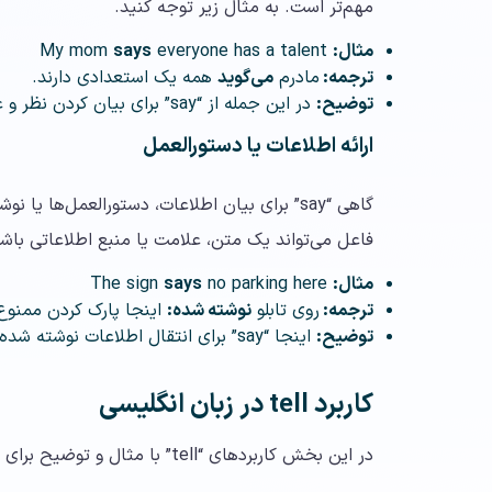
مهم‌تر است. به مثال زیر توجه کنید.
مثال:
My mom
everyone has a talent
says
ترجمه:
مادرم
می‌گوید
همه یک استعدادی دارند.
توضیح:
در این جمله از “say” برای بیان کردن نظر و عقیده شخصی استفاده شده است.
ارائه اطلاعات یا دستورالعمل
گاهی “say” برای بیان اطلاعات، دستورالعمل‌ها ی
فاعل می‌تواند یک متن، علامت یا منبع اطلاعاتی ب
مثال:
The sign
no parking here
says
ترجمه:
روی تابلو
نوشته شده:
اینجا پارک کردن ممنوع
توضیح:
اینجا “say” برای انتقال اطلاعات نوشته شده استفاده شده و نه برای صحبت با کسی.
کاربرد tell در زبان انگلیسی
در این بخش کاربردهای “tell” با مثال و توضیح برای شما شرح داده می‌شود.