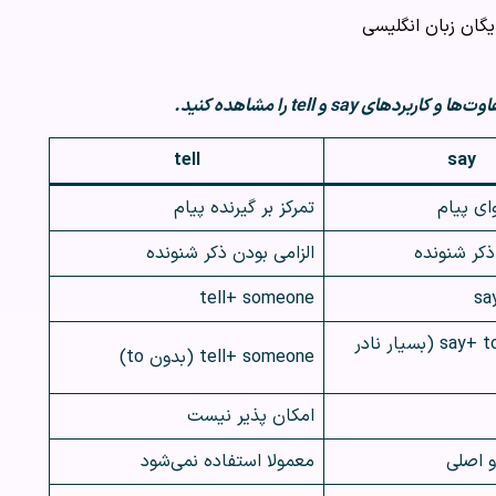
گان زبان انگلیسی
ی say و tell را مشاهده کنید.
tell
say
ای پیام
تمرکز بر گیرنده پیام
ذکر شنونده
الزامی بودن ذکر شنونده
tell+ someone
sa
say+ to+ someone (بسیار نادر
tell+ someone (بدون to)
امکان پذیر نیست
و اصلی
معمولا استفاده نمی‌شود