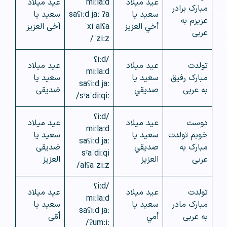
عيد ميلاد
miːlaːd
عید میلاد
مبارک برادر
سعيد يا
saʕiːd jaː ʔa
سعید یا
عزیزم به
أخي العزيز
ˈxi alʕa
اَخی العزیز
عربی
ˈziːz/
/ʕiːd
تولدت
عيد ميلاد
عید میلاد
miːlaːd
مبارک رفیق
سعيد يا
سعید یا
saʕiːd jaː
به عربی
صديقي
صَدیقی
sˤaˈdiːqiː/
/ʕiːd
دوست
عيد ميلاد
عید میلاد
miːlaːd
خوبم تولدت
سعيد يا
سعید یا
saʕiːd jaː
مبارک به
صديقي
صَدیقی
sˤaˈdiːqi
عربی
العزيز
العزیز
alʕaˈziːz/
/ʕiːd
تولدت
عيد ميلاد
عید میلاد
miːlaːd
مبارک مادر
سعيد يا
سعید یا
saʕiːd jaː
به عربی
أمي
اُمّی
ʔumːiː/