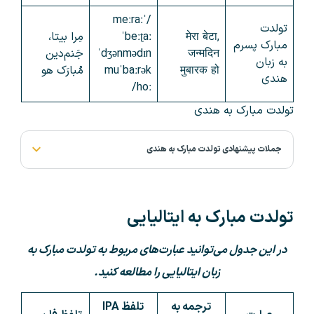
/ˈmeːraː
تولدت
मेरा बेटा,
ˈbeːʈaː
مِرا بیتا،
مبارک پسرم
जन्मदिन
ˈdʒənmədɪn
جَنم‌دین
به زبان
मुबारक हो
muˈbaːrək
مُبارَک هو
هندی
hoː/
تولدت مبارک به هندی
جملات پیشنهادی تولدت مبارک به هندی
تولدت مبارک به ایتالیایی
در این جدول می‌توانید عبارت‌های مربوط به تولدت مبارک به
زبان ایتالیایی را مطالعه کنید.
ترجمه به
تلفظ IPA