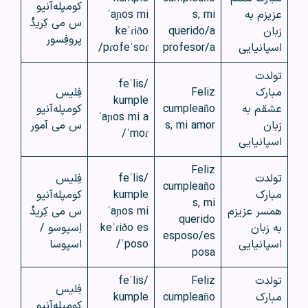
کومپله‌آنیو
عزیزم به
s, mi
ˈaɲos mi
س می کِریدُ
زبان
querido/a
keˈɾiðo
پروفِسور
اسپانیایی
profesor/a
pɾofeˈsoɾ/
تولدت
/feˈlis
مبارک
Feliz
فِلیس
kumple
عشقم به
cumpleaño
کومپله‌آنیو
ˈaɲos mi a
زبان
s, mi amor
س می آمور
ˈmoɾ/
اسپانیایی
Feliz
تولدت
/feˈlis
فِلیس
cumpleaño
مبارک
kumple
کومپله‌آنیو
s, mi
همسر عزیزم
ˈaɲos mi
س می کِریدُ
querido
به زبان
keˈɾiðo es
اِسپوسو /
esposo/es
اسپانیایی
ˈposo/
اسپوسا
posa
تولدت
Feliz
/feˈlis
فِلیس
مبارک
cumpleaño
kumple
کومپله‌آنیو