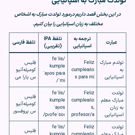
تولدت مبارک به اسپانیایی
در این بخش قصد داریم درمورد تولدت مبارک به اشخاص
مختلف به زبان اسپانیایی را بیان کنیم.
ترجمه به
تلفظ IPA
عبارت
تلفظ فارسی
اسپانیایی
(تقریبی)
/feˈlis
تولدم مبارک
Feliz
فِلیس
kumple
به
cumpleaño
کومپله‌آنیو
ˈaɲos paɾa
اسپانیایی
s para mí
س پارا می
ˈmi/
تولدت
Feliz
/feˈlis
فِلیس
مبارک معلم
cumpleaño
kumple
کومپله‌آنیو
به زبان
s,
ˈaɲos
س پروفِسور
اسپانیایی
profesor/a
pɾofeˈsoɾ/
تولدت
Feliz
/feˈlis
فِلیس
مبارک معلم
cumpleaño
kumple