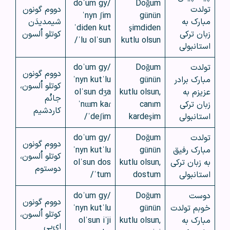
/doˈum gy
Doğum
تولدت
دووم گونون
ˈnyn ʃim
günün
مبارک به
شیمدیدَن
ˈdiden kut
şimdiden
زبان ترکی
کوتلو اُلسون
ˈlu olˈsun/
kutlu olsun
استانبولی
تولدت
Doğum
/doˈum gy
دووم گونون
مبارک برادر
günün
ˈnyn kutˈlu
کوتلو اُلسون،
عزیزم به
kutlu olsun,
olˈsun dʒa
جانُم
زبان ترکی
canım
ˈnɯm kaɾ
کاردشیم
استانبولی
kardeşim
ˈdeʃim/
تولدت
Doğum
/doˈum gy
دووم گونون
مبارک رفیق
günün
ˈnyn kutˈlu
کوتلو اُلسون،
به زبان ترکی
kutlu olsun,
olˈsun dos
دوستوم
استانبولی
dostum
ˈtum/
دوست
Doğum
/doˈum gy
دووم گونون
خوبم تولدت
günün
ˈnyn kutˈlu
کوتلو اُلسون،
مبارک به
kutlu olsun,
olˈsun iˈji
ای‌یی