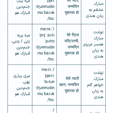
मेरे प्यार,
pjaːr
مِره پیار،
مبارک
जन्मदिन
ˈdʒənmədɪn
جَنم‌دین
عشقم به
मुबारक हो
muˈbaːrək
مُبارَک هو
زبان هندی
hoː/
/ˈmeːreː
تولدت
मेरे प्रिय
ˈprɪj ˈpətɪ
مِره پریه
مبارک
पति/पत्नी,
ˈpətnɪ
پَتی / پَتنی،
همسر عزیزم
जन्मदिन
ˈdʒənmədɪn
جَنم‌دین
به زبان
मुबारक हो
muˈbaːrək
مُبارَک هو
هندی
hoː/
/ˈmeːriː
تولدت
ˈpjaːriː
مِری پیاری
مبارک
मेरी प्यारी
ˈbɛɦən
بَهَن،
خواهر گلم
बहन, जन्मदिन
ˈdʒənmədɪn
جَنم‌دین
به زبان
मुबारक हो
muˈbaːrək
مُبارَک هو
هندی
hoː/
/