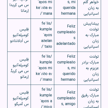
خواهر گلم
s, mi
ˈaɲos mi
س می کِریدا
به زبان
querida
keˈɾiða eɾ
اِرمانا
اسپانیایی
hermana
ˈmana/
پیشاپیش
/feˈlis
Feliz
تولدت
kumple
فِلیس
cumpleaño
مبارک به
ˈaɲos
کومپله‌آنیو
s
زبان
aðelan
س اَدِلانتادو
adelantado
اسپانیایی
ˈtaðo/
تولدت
Feliz
/feˈlis
فِلیس
مبارک برادر
cumpleaño
kumple
کومپله‌آنیو
عزیزم به
s, mi
ˈaɲos mi
س می کِریدُ
زبان
querido
keˈɾiðo eɾ
اِرمانو
اسپانیایی
hermano
ˈmano/
تولدت
/feˈlis
Feliz
فِلیس
مبارک رفیق
kumple
cumpleaño
کومپله‌آنیو
به زبان
ˈaɲos a
s, amigo
س آمیگو
اسپانیایی
ˈmiɣo/