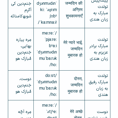
پیشاپیش
जन्मदिन की
ˈdʒənmədɪn
جَنم‌دین کی
تولدت
अग्रिम
kiː ˈəɡrɪm
اَگرِم
مبارک به
शुभकामनाएँ
ʃʊbʱ
شوبھ‌کامنائه
زبان هندی
ˈkaːmnaːẽ/
/ˈmeːreː
تولدت
ˈpjaːreː
مِره پیاره
मेरे प्यारे भाई,
مبارک برادر
bʱaːi
بهایی،
जन्मदिन
عزیزم به
ˈdʒənmədɪn
جَنم‌دین
मुबारक हो
زبان هندی
muˈbaːrək
مُبارَک هو
hoː/
تولدت
/doːst
दोस्त,
دوست،
مبارک رفیق
ˈdʒənmədɪn
जन्मदिन
جَنم‌دین
به زبان
muˈbaːrək
मुबारक हो
مُبارَک هو
هندی
hoː/
/ˈmeːreː
دوست
मेरे अच्छे
ˈətʃʰeː
مِره اَچّه