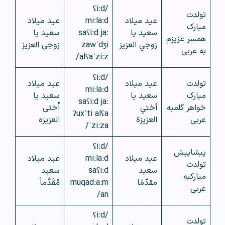
/ʕiːd
تولدت
عيد ميلاد
miːlaːd
عید میلاد
مبارک
سعيد يا
saʕiːd jaː
سعید یا
همسر عزیزم
زوجي العزيز
zawˈdʒi
زوجی العزیز
به عربی
alʕaˈziːz/
/ʕiːd
تولدت
عيد ميلاد
عید میلاد
miːlaːd
مبارک
سعيد يا
سعید یا
saʕiːd jaː
خواهر گلمبه
أختي
اُختی
ʔuxˈti alʕa
عربی
العزيزة
العزیزه
ˈziːza/
/ʕiːd
پیشاپیش
عيد ميلاد
miːlaːd
عید میلاد
تولدت
سعيد
saʕiːd
سعید
مبارکبه
مقدّمًا
muqadːaːm
مُقَدَّماً
عربی
an/
/ʕiːd
تولدت