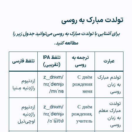
تولدت مبارک به روسی
برای آشنایی با تولدت مبارک به روسی می‌توانید جدول زیر را
مطالعه کنید.
ترجمه به
تلفظ IPA
عبارت
تلفظ فارسی
روسی
(تقریبی)
تولدم مبارک
С днём
/z‿dnʲɵm
اِزدنیوم
به زبان
рождения
rɐʐˈdʲenʲɪjə
راژدِنیه مِـنیا
روسی
меня
mʲɪˈnʲa/
تولدت
С днём
/z‿dnʲɵm
اِزدنیوم
مبارک معلم
рождения,
rɐʐˈdʲenʲɪjə
راژدِنیه
به زبان
учитель
ʊˈt͡ɕitʲɪlʲ/
اوچی‌تیل
روسی