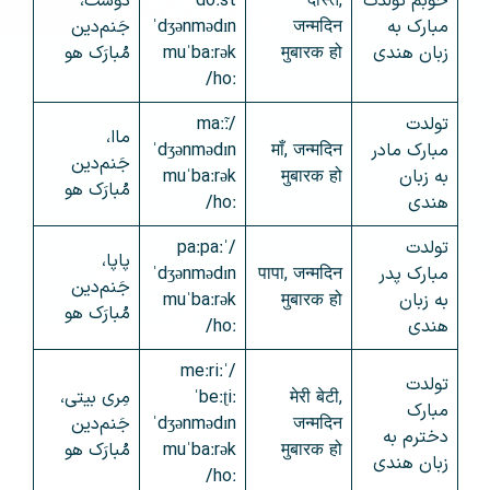
خوبم تولدت
दोस्त,
doːst
دوست،
مبارک به
जन्मदिन
ˈdʒənmədɪn
جَنم‌دین
زبان هندی
मुबारक हो
muˈbaːrək
مُبارَک هو
hoː/
تولدت
/maː̃ː
ماا،
مبارک مادر
माँ, जन्मदिन
ˈdʒənmədɪn
جَنم‌دین
به زبان
मुबारक हो
muˈbaːrək
مُبارَک هو
هندی
hoː/
تولدت
/ˈpaːpaː
پاپا،
مبارک پدر
पापा, जन्मदिन
ˈdʒənmədɪn
جَنم‌دین
به زبان
मुबारक हो
muˈbaːrək
مُبارَک هو
هندی
hoː/
/ˈmeːriː
تولدت
मेरी बेटी,
ˈbeːʈiː
مِری بیتی،
مبارک
जन्मदिन
ˈdʒənmədɪn
جَنم‌دین
دخترم به
मुबारक हो
muˈbaːrək
مُبارَک هو
زبان هندی
hoː/