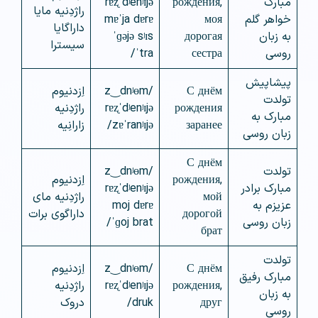
مبارک
рождения,
rɐʐˈdʲenʲɪjə
راژدِنیه مایا
خواهر گلم
моя
mɐˈja dɐrɐ
داراگایا
به زبان
дорогая
ˈɡəjə sʲɪs
سیسترا
روسی
сестра
ˈtra/
پیشاپیش
С днём
/z‿dnʲɵm
اِزدنیوم
تولدت
рождения
rɐʐˈdʲenʲɪjə
راژدِنیه
مبارک به
заранее
zɐˈranʲɪjə/
زارانِیه
زبان روسی
С днём
تولدت
/z‿dnʲɵm
рождения,
اِزدنیوم
مبارک برادر
rɐʐˈdʲenʲɪjə
мой
راژدِنیه مای
عزیزم به
moj dɐrɐ
дорогой
داراگوی برات
زبان روسی
ˈɡoj brat/
брат
تولدت
С днём
/z‿dnʲɵm
اِزدنیوم
مبارک رفیق
рождения,
rɐʐˈdʲenʲɪjə
راژدِنیه
به زبان
друг
druk/
دروک
روسی