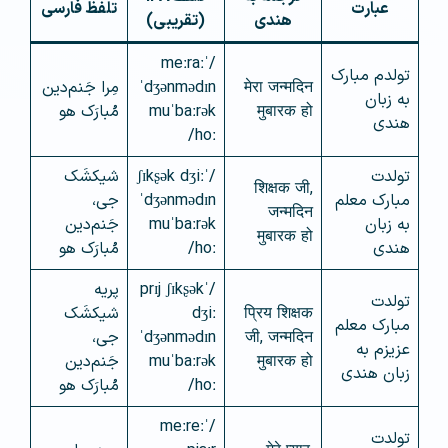
عبارت
تلفظ فارسی
هندی
(تقریبی)
/ˈmeːraː
تولدم مبارک
मेरा जन्मदिन
ˈdʒənmədɪn
مِرا جَنم‌دین
به زبان
मुबारक हो
muˈbaːrək
مُبارَک هو
هندی
hoː/
تولدت
/ˈʃɪkʂək dʒiː
شیکشَک
शिक्षक जी,
مبارک معلم
ˈdʒənmədɪn
جی،
जन्मदिन
به زبان
muˈbaːrək
جَنم‌دین
मुबारक हो
هندی
hoː/
مُبارَک هو
/ˈprɪj ʃɪkʂək
پریه
تولدت
प्रिय शिक्षक
dʒiː
شیکشَک
مبارک معلم
जी, जन्मदिन
ˈdʒənmədɪn
جی،
عزیزم به
मुबारक हो
muˈbaːrək
جَنم‌دین
زبان هندی
hoː/
مُبارَک هو
/ˈmeːreː
تولدت