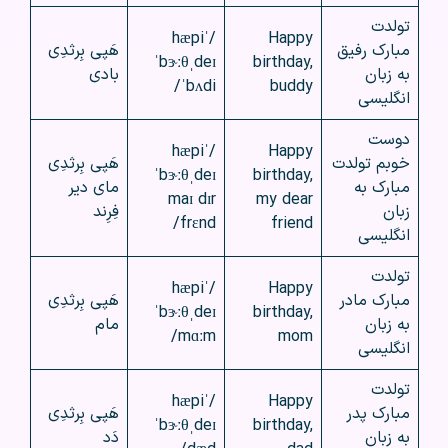
تولدت
/ˈhæpi
Happy
مبارک رفیق
هَپی بِرثدِی
ˈbɝːθˌdeɪ
birthday,
به زبان
بادی
ˈbʌdi/
buddy
انگلیسی
دوست
/ˈhæpi
Happy
خوبم تولدت
هَپی بِرثدِی
ˈbɝːθˌdeɪ
birthday,
مبارک به
مای دیر
maɪ dɪr
my dear
زبان
فِرِند
frɛnd/
friend
انگلیسی
تولدت
/ˈhæpi
Happy
مبارک مادر
هَپی بِرثدِی
ˈbɝːθˌdeɪ
birthday,
به زبان
مام
mɑːm/
mom
انگلیسی
تولدت
/ˈhæpi
Happy
مبارک پدر
هَپی بِرثدِی
ˈbɝːθˌdeɪ
birthday,
به زبان
دَد