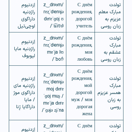
تولدت
С днём
/z‿dnʲɵm
اِزدنیوم
مبارک معلم
рождения,
rɐʐˈdʲenʲɪjə
راژدِنیه
عزیزم به
дорогой
dɐrɐˈɡoj ʊ
داراگوی
زبان روسی
учитель
ˈt͡ɕitʲɪlʲ/
اوچی‌تیل
تولدت
С днём
/z‿dnʲɵm
اِزدنیوم
مبارک
рождения,
rɐʐˈdʲenʲɪjə
راژدِنیه مایا
عشقم به
моя
mɐˈja lʲʊ
لیوبوف
زبان روسی
любовь
ˈbofʲ/
С днём
/z‿dnʲɵm
تولدت
рождения,
اِزدنیوم
rɐʐˈdʲenʲɪjə
مبارک
мой
راژدِنیه مای
moj dɐrɐ
همسر عزیزم
дорогой
داراگوی موژ
ˈɡoj muʂ /
به زبان
муж / моя
/ مایا
mɐˈja dɐrɐ
روسی
дорогая
داراگایا ژِنا
ˈɡəjə ʐɨˈna/
жена
تولدت
С днём
/z‿dnʲɵm
اِزدنیوم