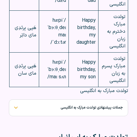
dæd/
dad
انگلیسی
تولدت
/ˈhæpi
Happy
مبارک
birthday,
ˈbɝːθˌdeɪ
هَپی بِرثدِی
دخترم به
my
maɪ
مای داتِر
زبان
ˈdɔːtər/
daughter
انگلیسی
تولدت
/ˈhæpi
Happy
مبارک پسرم
هَپی بِرثدِی
ˈbɝːθˌdeɪ
birthday,
به زبان
مای سان
maɪ sʌn/
my son
انگلیسی
تولدت مبارک به انگلیسی
جملات پیشنهادی تولدت مبارک به انگلیسی