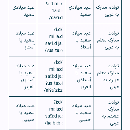
/ʕiːd miː
تولدم مبارک
عيد ميلادي
عید میلادی
ˈlaːdiː
به عربی
سعيد
سعید
saʕiːd/
/ʕiːd
تولدت
عيد ميلاد
عید میلاد
miːlaːd
مبارک معلم
سعيد يا
سعید یا
saʕiːd jaː
به عربی
أستاذ
اُستاز
ʔusˈtaːð/
/ʕiːd
تولدت
عيد ميلاد
عید میلاد
miːlaːd
مبارک معلم
سعيد يا
سعید یا
saʕiːd jaː
عزیزم به
أستاذي
اُستازی
ʔusˈtaːði
عربی
العزيز
العزیز
alʕaˈziːz/
تولدت
/ʕiːd
عيد ميلاد
عید میلاد
مبارک
miːlaːd
سعيد يا
سعید یا
عشقم به
saʕiːd jaː
حبيبي
حبیبی
عربی
ħaˈbiːbiː/