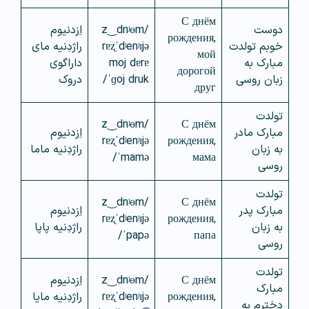
С днём
دوست
/z‿dnʲɵm
اِزدنیوم
рождения,
خوبم تولدت
rɐʐˈdʲenʲɪjə
راژدِنیه مای
мой
مبارک به
moj dɐrɐ
داراگوی
дорогой
زبان روسی
ˈɡoj druk/
دروک
друг
تولدت
/z‿dnʲɵm
С днём
مبارک مادر
اِزدنیوم
rɐʐˈdʲenʲɪjə
рождения,
به زبان
راژدِنیه ماما
ˈmamə/
мама
روسی
تولدت
/z‿dnʲɵm
С днём
مبارک پدر
اِزدنیوم
rɐʐˈdʲenʲɪjə
рождения,
به زبان
راژدِنیه پاپا
ˈpapə/
папа
روسی
تولدت
С днём
/z‿dnʲɵm
اِزدنیوم
مبارک
рождения,
rɐʐˈdʲenʲɪjə
راژدِنیه مایا
دخترم به