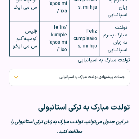
ˈaɲos mi
زبان
s, mi hija
س می ایخا
ˈixa/
اسپانیایی
تولدت
/feˈlis
Feliz
فِلیس
مبارک پسرم
kumple
cumpleaño
کومپله‌آنیو
به زبان
ˈaɲos mi
s, mi hijo
س می ایخو
اسپانیایی
ˈixo/
تولدت مبارک به اسپانیایی
جملات پیشنهادی تولدت مبارک به اسپانیایی
تولدت مبارک به ترکی استانبولی
در این جدول می‌توانید تولدت مبارک به زبان ترکی استانبولی را
مطالعه کنید.