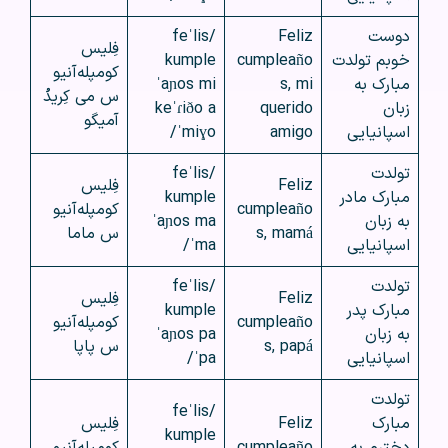
دوست
Feliz
/feˈlis
فِلیس
خوبم تولدت
cumpleaño
kumple
کومپله‌آنیو
مبارک به
s, mi
ˈaɲos mi
س می کِریدُ
زبان
querido
keˈɾiðo a
آمیگو
اسپانیایی
amigo
ˈmiɣo/
تولدت
/feˈlis
Feliz
فِلیس
مبارک مادر
kumple
cumpleaño
کومپله‌آنیو
به زبان
ˈaɲos ma
s, mamá
س ماما
اسپانیایی
ˈma/
تولدت
/feˈlis
Feliz
فِلیس
مبارک پدر
kumple
cumpleaño
کومپله‌آنیو
به زبان
ˈaɲos pa
s, papá
س پاپا
اسپانیایی
ˈpa/
تولدت
/feˈlis
مبارک
Feliz
فِلیس
kumple
دخترم به
cumpleaño
کومپله‌آنیو