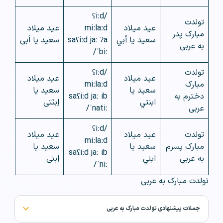
/ʕiːd
تولدت
عيد ميلاد
miːlaːd
عید میلاد
مبارک پدر
سعيد يا أبي
saʕiːd jaː ʔa
سعید یا اَبی
به عربی
ˈbiː/
تولدت
/ʕiːd
عيد ميلاد
عید میلاد
مبارک
miːlaːd
سعيد يا
سعید یا
دخترم به
saʕiːd jaː ib
ابنتي
اِبنَتی
عربی
ˈnatiː/
/ʕiːd
تولدت
عيد ميلاد
عید میلاد
miːlaːd
مبارک پسرم
سعيد يا
سعید یا
saʕiːd jaː ib
به عربی
ابني
اِبنی
ˈniː/
تولدت مبارک به عربی
جملات پیشنهادی تولدت مبارک به عربی