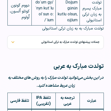
تولدت
Doğum
/doˈum gy
دووم گونون
مبارک پسرم
günün
ˈnyn kutˈlu
کوتلو اُلسون،
به زبان ترکی
kutlu olsun,
olˈsun oː
اُولوم
استانبولی
oğlum
ˈɫum/
تولدت مبارک به به زبان ترکی استانبولی
جملات پیشنهادی تولدت مبارک به ترکی استانبولی
تولدت مبارک به عربی
در این بخش می‌توانید تولدت مبارک را به روش های مختلف به
زبان عربط مشاهده کنید.
ترجمه به
تلفظ IPA
عبارت
تلفظ فارسی
عربی
(تقریبی)