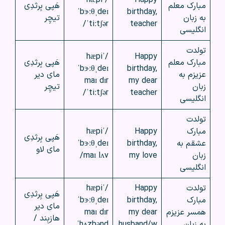
مبارک معلم
هَپی بِرثدِی
ˈbɝːθˌdeɪ
birthday,
به زبان
تیچِر
ˈtiːtʃər/
teacher
انگلیسی
تولدت
/ˈhæpi
Happy
مبارک معلم
هَپی بِرثدِی
ˈbɝːθˌdeɪ
birthday,
عزیزم به
مای دیر
maɪ dɪr
my dear
زبان
تیچِر
ˈtiːtʃər/
teacher
انگلیسی
تولدت
مبارک
Happy
/ˈhæpi
هَپی بِرثدِی
عشقم به
birthday,
ˈbɝːθˌdeɪ
مای لاو
زبان
my love
maɪ lʌv/
انگلیسی
تولدت
Happy
/ˈhæpi
هَپی بِرثدِی
مبارک
birthday,
ˈbɝːθˌdeɪ
مای دیر
همسر عزیزم
my dear
maɪ dɪr
هازبِند /
به زبان
husband/w
ˈhʌzbənd