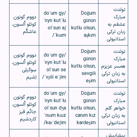
تولدت
/doˈum gy
Doğum
مبارک
دووم گونون
ˈnyn kutˈlu
günün
عشقم به
کوتلو اُلسون،
olˈsun aʃ
kutlu olsun,
زبان ترکی
عاشکُم
ˈkɯm/
aşkım
استانبولی
تولدت
Doğum
/doˈum gy
دووم گونون
مبارک
günün
ˈnyn kutˈlu
کوتلو اُلسون،
همسر عزیزم
kutlu olsun,
olˈsun se
سِوگیلی
به زبان ترکی
sevgili
ˈvɟili eˈʃim/
اِشیم
استانبولی
eşim
تولدت
Doğum
/doˈum gy
دووم گونون
مبارک
günün
ˈnyn kutˈlu
کوتلو اُلسون،
خواهر گلم
kutlu olsun,
olˈsun dʒa
جانُم قیز
به زبان ترکی
canım kız
ˈnɯm kɯz
کاردشیم
استانبولی
kardeşim
kaɾˈdeʃim/
پیشاپیش