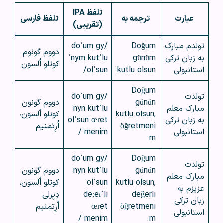
تلفظ IPA
عبارت
ترجمه به
تلفظ فارسی
(تقریبی)
تولدم مبارک
Doğum
/doˈum gy
دووم گونوم
به زبان ترکی
günüm
ˈnym kutˈlu
کوتلو اُلسون
استانبولی
kutlu olsun
olˈsun/
Doğum
تولدت
/doˈum gy
günün
دووم گونون
مبارک معلم
ˈnyn kutˈlu
kutlu olsun,
کوتلو اُلسون،
به زبان ترکی
olˈsun œɾet
öğretmeni
اُرِتمنیم
استانبولی
ˈmenim/
m
/doˈum gy
Doğum
تولدت
günün
ˈnyn kutˈlu
دووم گونون
مبارک معلم
kutlu olsun,
olˈsun
کوتلو اُلسون،
عزیزم به
değerli
deːeɾˈli
دِیِرلی
زبان ترکی
öğretmeni
œɾet
اُرِتمنیم
استانبولی
ˈmenim/
m