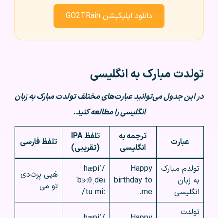
دانلود اپلیکیشن GO2TRain
تولدت مبارک به انگلیسی
در این جدول می‌توانید عبارت‌های مختلف تولدت مبارک به زبان
انگلیسی را مطالعه کنید.
ترجمه به
تلفظ IPA
عبارت
تلفظ فارسی
انگلیسی
(تقریبی)
تولدم مبارک
Happy
/ˈhæpi
هَپی بِرث‌دی
به زبان
birthday to
ˈbɝːθˌdeɪ
تو می
انگلیسی
me.
tu miː/
تولدت
/ˈhæpi
Happy