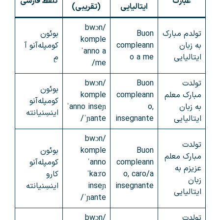
عبارت
تلفظ فارسی
ایتالیایی
(تقریبی)
/bwɔn
تولدم مبارک
Buon
بوئون
komple
به زبان
compleann
کومپله‌آنو آ
ˈanno a
ایتالیایی
o a me
مِ
me/
تولدت
Buon
/bwɔn
بوئون
مبارک معلم
compleann
komple
کومپله‌آنو
به زبان
o,
ˈanno inseɲ
اینسِنیانته
ایتالیایی
insegnante
ˈɲante/
/bwɔn
تولدت
Buon
komple
بوئون
مبارک معلم
compleann
ˈanno
کومپله‌آنو
عزیزم به
o, caro/a
ˈkaːro
کارو
زبان
insegnante
inseɲ
اینسِنیانته
ایتالیایی
ˈɲante/
تولدت
/bwɔn