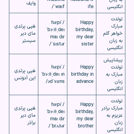
وایف
انگلیسی
ife
ˈwaɪf/
تولدت
/ˈhæpi
Happy
مبارک
هَپی بِرثدِی
ˈbɝːθˌdeɪ
birthday,
خواهر گلم
مای دیر
maɪ dɪr
my dear
به زبان
سیستِر
ˈsɪstər/
sister
انگلیسی
پیشاپیش
تولدت
Happy
/ˈhæpi
هَپی بِرثدِی
مبارک به
birthday in
ˈbɝːθˌdeɪ ɪn
این اَد‌وَنس
زبان
advance
ədˈvæns/
انگلیسی
تولدت
/ˈhæpi
Happy
مبارک برادر
هَپی بِرثدِی
ˈbɝːθˌdeɪ
birthday,
عزیزم به
مای دیر
maɪ dɪr
my dear
زبان
براذِر
ˈbrʌðər/
brother
انگلیسی