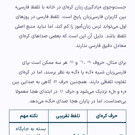
جست‌وجوی «یادگیری زبان کره‌ای در خانه با تلفظ فارسی»
بین کاربران فارسی‌زبان رایج است. تلفظ فارسی در روزهای
اول می‌تواند ترس زبان‌آموز را کم کند، اما نباید منبع اصلی
تلفظ باشد. دلیل آن این است که بعضی صداهای کره‌ای
معادل دقیق فارسی ندارند.
برای مثال، حروف ㄱ، ㅋ و ㄲ هر سه ممکن است برای
فارسی‌زبان شبیه «ک» یا «گ» به نظر برسند، اما در کره‌ای
تفاوت تلفظی دارند. همچنین حرف ㄹ گاهی به صدایی بین
«ر» و «ل» نزدیک می‌شود و حرف ㅇ در ابتدای هجا معمولا
بی‌صداست، اما در پایان هجا صدای «نگ» می‌دهد.
حرف کره‌ای
تلفظ تقریبی
نکته مهم
بسته به جایگاه