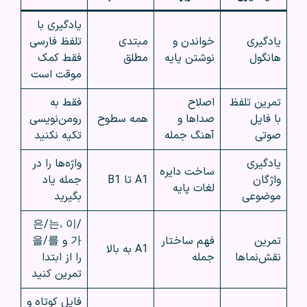
یادگیری با
یادگیری
خواندن و
مبتدی
تلفظ فارسی
هانگول
نوشتن پایه
مطلق
فقط کمک
موقت است
تمرین تلفظ
اصلاح
فقط به
با فایل
صداها و
همه سطوح
رومن‌نویسی
صوتی
آهنگ جمله
تکیه نکنید
یادگیری
واژه‌ها را در
ساخت دایره
واژگان
A1 تا B1
جمله یاد
لغات پایه
موضوعی
بگیرید
은/는، 이/
تمرین
فهم ساختار
가 و 을/를
A1 به بالا
نقش‌نماها
جمله
را از ابتدا
تمرین کنید
فایل کوتاه و