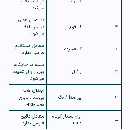
ㄱ
ک / گ
در کلمه تغییر
می‌کند
با دمش هوای
ㅋ
ک قوی‌تر
بیشتر تلفظ
می‌شود
معادل مستقیم
ㄲ
ک فشرده
فارسی ندارد
بسته به جایگاه،
ㄹ
ر / ل
بین ر و ل شنیده
می‌شود
ابتدای هجا
ㅇ
بی‌صدا / نگ
بی‌صدا، پایان
هجا «ng»
اوی بسیار کوتاه
معادل دقیق
ㅡ
/ eu
فارسی ندارد