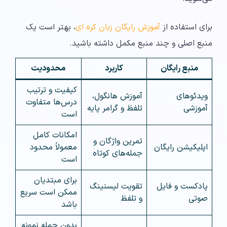
برای استفاده از
آموزش رایگان زبان کره ای
، بهتر است یک
منبع اصلی و چند منبع مکمل داشته باشید.
منبع رایگان
کاربرد
محدودیت
کیفیت و ترتیب
ویدئوهای
آموزش هانگول،
درس‌ها متفاوت
آموزشی
تلفظ و گرامر پایه
است
امکانات کامل
تمرین واژگان و
اپلیکیشن رایگان
معمولاً محدود
جمله‌های کوتاه
است
برای مبتدیان
پادکست و فایل
تقویت لیسنینگ
ممکن است سریع
صوتی
و تلفظ
باشد
بدون جمله نمونه