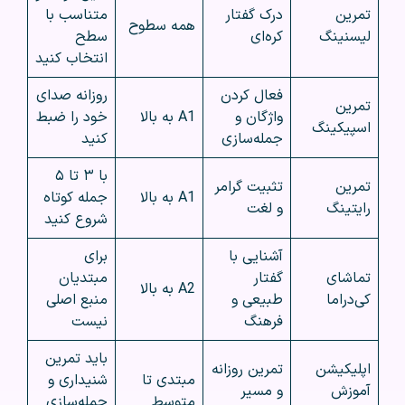
تمرین
درک گفتار
متناسب با
همه سطوح
لیسنینگ
کره‌ای
سطح
انتخاب کنید
فعال کردن
روزانه صدای
تمرین
واژگان و
A1 به بالا
خود را ضبط
اسپیکینگ
جمله‌سازی
کنید
با ۳ تا ۵
تمرین
تثبیت گرامر
A1 به بالا
جمله کوتاه
رایتینگ
و لغت
شروع کنید
آشنایی با
برای
تماشای
گفتار
مبتدیان
A2 به بالا
کی‌دراما
طبیعی و
منبع اصلی
فرهنگ
نیست
باید تمرین
اپلیکیشن
تمرین روزانه
مبتدی تا
شنیداری و
آموزش
و مسیر
متوسط
جمله‌سازی