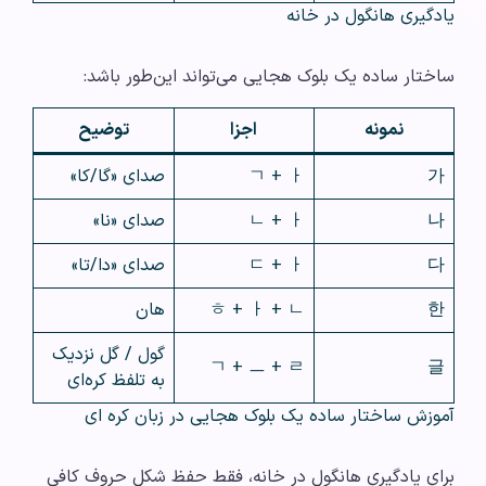
یادگیری هانگول در خانه
ساختار ساده یک بلوک هجایی می‌تواند این‌طور باشد:
نمونه
اجزا
توضیح
가
ㄱ + ㅏ
صدای «گا/کا»
나
ㄴ + ㅏ
صدای «نا»
다
ㄷ + ㅏ
صدای «دا/تا»
한
ㅎ + ㅏ + ㄴ
هان
گول / گل نزدیک
ㄱ + ㅡ + ㄹ
글
به تلفظ کره‌ای
آموزش ساختار ساده یک بلوک هجایی در زبان کره ای
برای یادگیری هانگول در خانه، فقط حفظ شکل حروف کافی