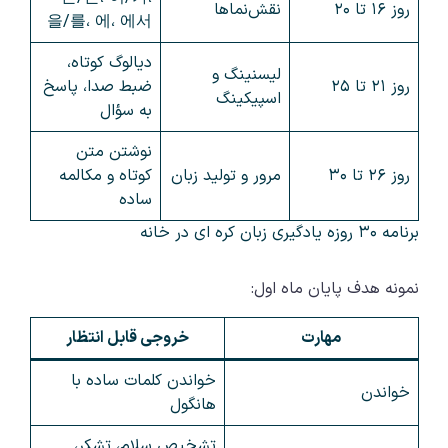
روز ۱۶ تا ۲۰
نقش‌نماها
을/를، 에، 에서
دیالوگ کوتاه،
لیسنینگ و
روز ۲۱ تا ۲۵
ضبط صدا، پاسخ
اسپیکینگ
به سؤال
نوشتن متن
روز ۲۶ تا ۳۰
مرور و تولید زبان
کوتاه و مکالمه
ساده
برنامه ۳۰ روزه یادگیری زبان کره‌ ای در خانه
نمونه هدف پایان ماه اول:
مهارت
خروجی قابل انتظار
خواندن کلمات ساده با
خواندن
هانگول
تشخیص سلام، تشکر،