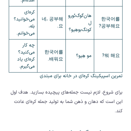
آمده‌ام.
کره‌ای
هان‌گوگ‌ئورو
한국어를
네، 공부해
می‌خوانید؟
ل
공부해요?
요.
بله،
کونگ‌بو‌هِیو؟
می‌خوانم.
چه کار
한국어를
می‌کنید؟
뭐 해요?
مو هِیو؟
배워요.
کره‌ای یاد
می‌گیرم.
تمرین اسپیکینگ کره‌ای در خانه برای مبتدی
برای شروع، لازم نیست جمله‌های پیچیده بسازید. هدف اول
این است که دهان و ذهن شما به تولید جمله کره‌ای عادت
کند.