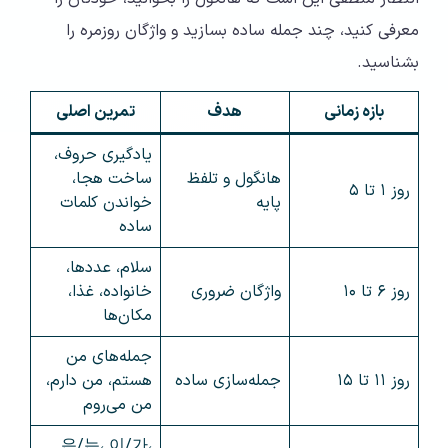
معرفی کنید، چند جمله ساده بسازید و واژگان روزمره را
بشناسید.
بازه زمانی
هدف
تمرین اصلی
یادگیری حروف،
هانگول و تلفظ
ساخت هجا،
روز ۱ تا ۵
پایه
خواندن کلمات
ساده
سلام، عددها،
روز ۶ تا ۱۰
واژگان ضروری
خانواده، غذا،
مکان‌ها
جمله‌های من
روز ۱۱ تا ۱۵
جمله‌سازی ساده
هستم، من دارم،
من می‌روم
은/는، 이/가،