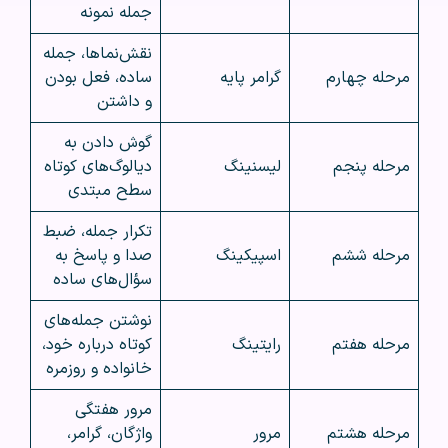
جمله نمونه
نقش‌نماها، جمله
مرحله چهارم
گرامر پایه
ساده، فعل بودن
و داشتن
گوش دادن به
مرحله پنجم
لیسنینگ
دیالوگ‌های کوتاه
سطح مبتدی
تکرار جمله، ضبط
مرحله ششم
اسپیکینگ
صدا و پاسخ به
سؤال‌های ساده
نوشتن جمله‌های
مرحله هفتم
رایتینگ
کوتاه درباره خود،
خانواده و روزمره
مرور هفتگی
مرحله هشتم
مرور
واژگان، گرامر،