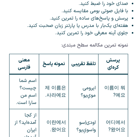
صدای خود را ضبط کنید.
با فایل صوتی بومی مقایسه کنید.
پرسش و پاسخ‌های ساده را تمرین کنید.
هفته‌ای یک‌بار با مدرس یا پارتنر زبان صحبت کنید.
جلوی آینه معرفی خود را تمرین کنید.
نمونه تمرین مکالمه سطح مبتدی:
پرسش
معنی
تلفظ تقریبی
نمونه پاسخ
کره‌ای
فارسی
اسم شما
이름이 뭐
ایرومی
제 이름은
چیست؟
예요?
مو‌یِ‌یو؟
사라예요.
اسم من
سارا است.
از کجا
어디에서
اودی‌اِسو
이란에서
آمده‌اید؟ از
왔어요?
واسو‌یِ‌یو؟
왔어요.
ایران