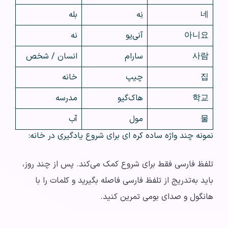
네
نِه
بله
아니요
آنی‌یو
نه
사람
سارام
انسان / شخص
집
چیپ
خانه
학교
هاک‌گیو
مدرسه
물
مول
آب
نمونه چند واژه ساده کره ای برای شروع یادگیری در خانه:
تلفظ فارسی فقط برای شروع کمک می‌کند. پس از چند روز،
باید به‌تدریج از تلفظ فارسی فاصله بگیرید و کلمات را با
هانگول و صدای بومی تمرین کنید.