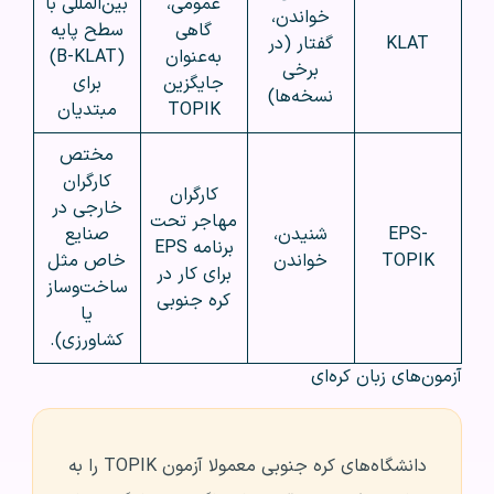
عمومی،
بین‌المللی‌ با
خواندن،
گاهی
سطح پایه
KLAT
گفتار (در
به‌عنوان
(B-KLAT)
برخی
جایگزین
برای
نسخه‌ها)
TOPIK
مبتدیان
مختص
کارگران
کارگران
خارجی در
مهاجر تحت
EPS-
شنیدن،
صنایع
برنامه EPS
TOPIK
خواندن
خاص مثل
برای کار در
ساخت‌وساز
کره جنوبی
یا
کشاورزی).
آزمون‌های زبان کره‌ای
دانشگاه‌های کره جنوبی معمولا آزمون TOPIK را به