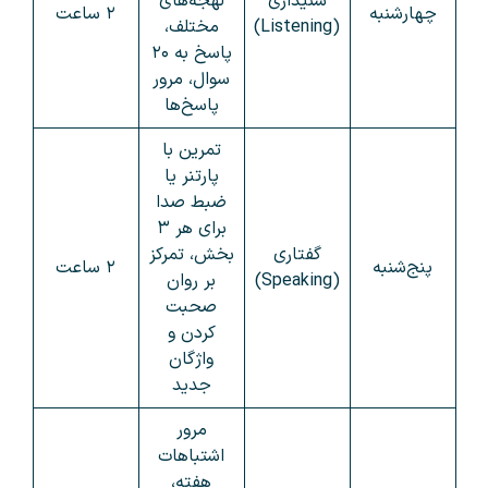
شنیداری
لهجه‌های
چهارشنبه
۲ ساعت
(Listening)
مختلف،
پاسخ به ۲۰
سوال، مرور
پاسخ‌ها
تمرین با
پارتنر یا
ضبط صدا
برای هر ۳
گفتاری
بخش، تمرکز
پنج‌شنبه
۲ ساعت
(Speaking)
بر روان
صحبت
کردن و
واژگان
جدید
مرور
اشتباهات
هفته،