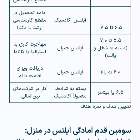
ادامه تحصیل در
آیلتس آکادمیک
مقطع کارشناسی
۶.۵ تا ۷.۵
ارشد یا دکترا
۵.۵ تا ۷.۰
مهاجرت کاری به
(بسته به شغل و
آیلتس جنرال
استرالیا یا کانادا
ایالت)
دریافت ویزای
۶.۰ به بالا
آیلتس جنرال
اقامت دائم
بسته به شرایط،
کار در شرکت‌های
۶.۵ یا بیشتر
معمولاً آکادمیک
بین‌المللی
تعیین هدف و نمره هدف
سومین قدم آمادگی آیلتس در منزل: