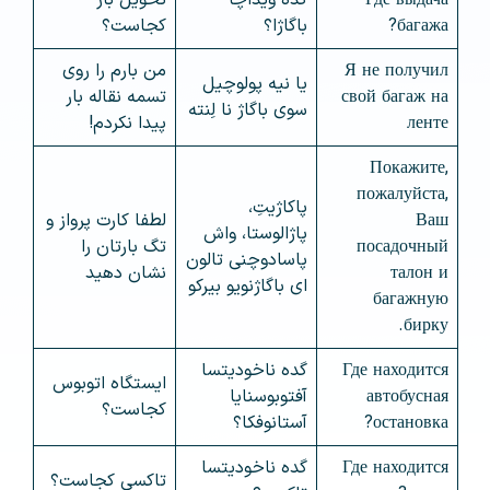
Где выдача
گده ویداچا
تحویل بار
багажа?
باگاژا؟
کجاست؟
Я не получил
من بارم را روی
یا نیه پولوچیل
свой багаж на
تسمه نقاله بار
سوی باگاژ نا لِنته
ленте
پیدا نکردم!
Покажите,
пожалуйста,
پاکاژیتِ،
Ваш
لطفا کارت پرواز و
پاژالوستا، واش
посадочный
تگ بارتان را
پاسادوچنی تالون
талон и
نشان دهید
ای باگاژنویو بیرکو
багажную
бирку.
Где находится
گده ناخودیتسا
ایستگاه اتوبوس
автобусная
آفتوبوسنایا
کجاست؟
остановка?
آستانوفکا؟
Где находится
گده ناخودیتسا
تاکسی کجاست؟