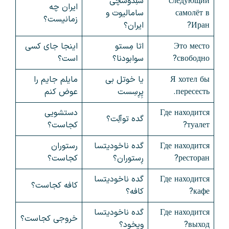
следующий
سلِدوشچی
ایران چه
самолёт в
سامالیوت و
زمانیست؟
Иран?
ایران؟
Это место
اتا مِستو
اینجا جای کسی
свободно?
سوابودنا؟
است؟
Я хотел бы
یا خوتل بی
مایلم جایم را
пересесть.
پِرِسِست
عوض کنم
Где находится
دستشویی
گده توآلِت؟
туалет?
کجاست؟
Где находится
گده ناخودیتسا
رستوران
ресторан?
رِستوران؟
کجاست؟
Где находится
گده ناخودیتسا
کافه کجاست؟
кафе?
کافه؟
Где находится
گده ناخودیتسا
خروجی کجاست؟
выход?
ویخود؟