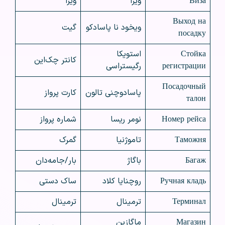
Виза
ویزا
ویزا
Выход на
ویخود نا پاسادکو
گیت
посадку
Стойка
استویکا
کانتر چک‌این
регистрации
رگیستراسی
Посадочный
پاسادوچنی تالون
کارت پرواز
талон
Номер рейса
نومر ریسا
شماره پرواز
Таможня
تاموژنیا
گمرک
Багаж
باگاژ
بار/جامه‌دان
Ручная кладь
روچنایا کلاد
ساک دستی
Терминал
ترمینال
ترمینال
Магазин
ماگازین