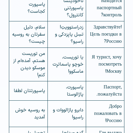
находится
ناخودیتسا
پاسپورت
паспортный
پاسپورتنی
کجاست؟
контроль?
کانترول؟
Здравствуйте!
زدراستوویتِ!
سلام، دلیل
Цель поездки в
تسِل پایِزدکی و
سفرتان به روسیه
Россию?
راسیو؟
چیست؟
من توریست
Я турист, хочу
یا توریست،
هستم، آمده‌ام از
посмотреть
خوچو پاسماترِت
موسکو دیدن
Москву!
ماسکوو!
کنم!
Паспорт,
پاسپورت،
پاسپورتتان لطفا
пожалуйста.
پاژالوستا
Добро
دابرو پاژالووات و
به روسیه خوش
пожаловать в
راسیو!
آمدید
Россию!