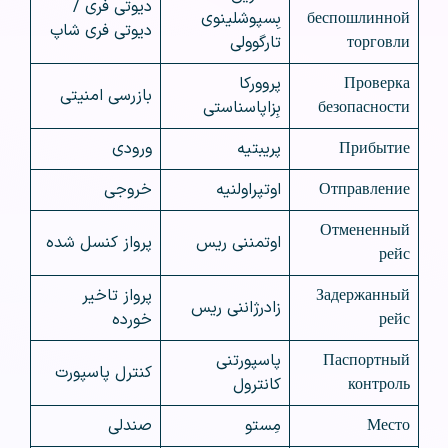
دیوتی فری /
беспошлинной
بِسپوشلینوی
دیوتی فری شاپ
торговли
تارگوولی
Проверка
پروورکا
بازرسی امنیتی
безопасности
بِزاپاسناستی
Прибытие
پریبتیه
ورودی
Отправление
اوتپراولنیه
خروجی
Отмененный
اوتمننی ریس
پرواز کنسل شده
рейс
Задержанный
پرواز تاخیر
زادرژاننی ریس
рейс
خورده
Паспортный
پاسپورتنی
کنترل پاسپورت
контроль
کانترول
Место
مِستو
صندلی