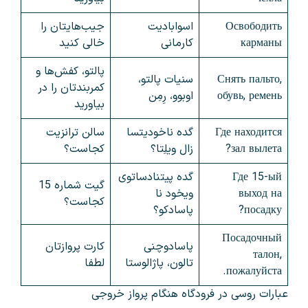
Освободить
اسوابادیت
جیب‌هایتان را
карманы
کارمانی
خالی کنید
پالتو، کفش‌ها و
Снять пальто,
سنیات پالتو،
کمربندتان را در
обувь, ремень
اوبوو، رِمِن
بیاورید
Где находится
گده ناخودیتسا
سالن ترانزیت
зал вылета?
زال ویلِتا؟
کجاست؟
Где 15-ый
گده پیتنادساتوی
گیت شماره 15
выход на
ویخود نا
کجاست؟
посадку?
پاسادکو؟
Посадочный
پاسادوچنی
کارت پروازتان
талон,
تالون، پاژالوستا
لطفا
пожалуйста.
عبارات روسی در فرودگاه هنگام پرواز خروجی