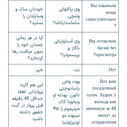
Вы паковали
وی پاکاوالی
خودتان ساک و
вещи
وِشچی
وسایلتان را
самостоятельно
ساماستایاتلنا؟
بستید؟
?
آیا در هر زمانی
Вы оставляли
وی آستاولیالی
چمدان خود را
багаж без
باگاژ بِز
بدون مراقبت رها
присмотра?
پریسموترا؟
کرده‌اید؟
Нет.
نِت
خیر.
Вот ваш
ووت واش
این هم کارت
посадочный
پاسادوچنی
پروازتان. لطفا
талон. Будьте у
تالون. بودته او
حداقل 45 دقیقه
выхода как
ویخودا کاک
قبل پرواز در گیت
минимум за 45
مینیموم زا ۴۵
حضور داشته
минут до
مینوت دو
باشید.
отправления.
اوتپراولِنیا