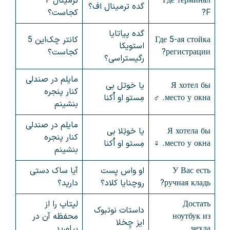
Где терминал
ترمینال F
گده ترمینال اف؟
F?
کجاست؟
گده پیاتایا
Где 5-ая стойка
کانتر چک‌این 5
استویکا
регистрации?
کجاست؟
رگیستراسی؟
مایلم در صندلی
Я хотел бы
یا خوتل بی
کنار پنجره
место у окна. ♂
مِستو او اُکنا
بنشینم
مایلم در صندلی
Я хотела бы
یا خوتِلا بی
کنار پنجره
место у окна. ♀
مِستو او اُکنا
بنشینم
У Вас есть
او واس یِست
آیا ساک دستی
ручная кладь?
روچنایا کلاد؟
دارید؟
Достать
لپتاپ را از
داستات نوتبوک
ноутбук из
محفظه آن در
ایز چِخلا
чехла
بیاورید