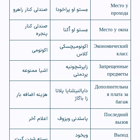
Место у
مِستو او پراخودا
صندلی کنار راهرو
прохода
صندلی کنار
Место у окна
مِستو او اُکنا
پنجره
Экономический
اکونومیچسکی
اکونومی
класс
کلاس
Запрещенные
زاپرشچونیه
اشیا ممنوعه
предметы
پرِدمتی
Дополнительна
داپالنیتلنایا پلاتا
я плата за
هزینه اضافه بار
زا باگاژ
багаж
Последний
پاسلدنی ویزوف
اعلام آخر
вызов
Выход
ویخود
بسته شدن گیت