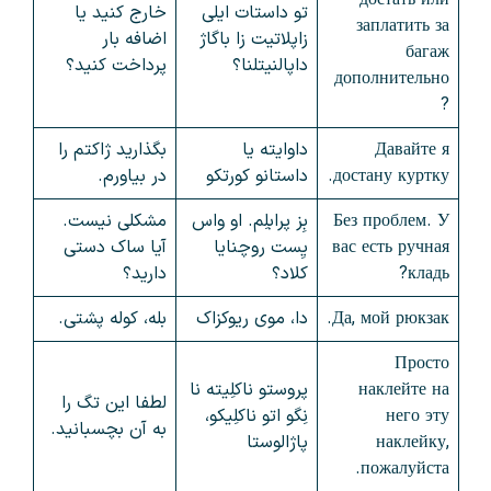
достать или
تو داستات ایلی
خارج کنید یا
заплатить за
زاپلاتیت زا باگاژ
اضافه بار
багаж
داپالنیتلنا؟
پرداخت کنید؟
дополнительно
?
Давайте я
داوایته یا
بگذارید ژاکتم را
достану куртку.
داستانو کورتکو
در بیاورم.
Без проблем. У
بِز پرابلِم. او واس
مشکلی نیست.
вас есть ручная
یِست روچنایا
آیا ساک دستی
кладь?
کلاد؟
دارید؟
Да, мой рюкзак.
دا، موی ریوکزاک
بله، کوله پشتی.
Просто
наклейте на
پروستو ناکلِیته نا
لطفا این تگ را
него эту
نِگو اتو ناکلِیکو،
به آن بچسبانید.
наклейку,
پاژالوستا
пожалуйста.