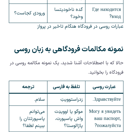
Где находится
گده ناخودیتسا
ورودی کجاست؟
вход?
وخود؟
عبارات روسی در فرودگاه هنگام تاخیر در پرواز
نمونه مکالمات فرودگاهی به زبان روسی
حالا که با اصطلاحات آشنا شدید، یک نمونه مکالمه روسی در
فرودگاه را بخوانید.
عبارت روسی
تلفظ به فارسی
ترجمه
Здравствуйте.
زدراستوویتِ
سلام.
Могу я увидеть
موگو یا اوویدِت
می‌توانم
ваш паспорт,
واش پاسپورت،
پاسپورتتان را
пожалуйста?
پاژالوستا؟
ببینم لطفا؟