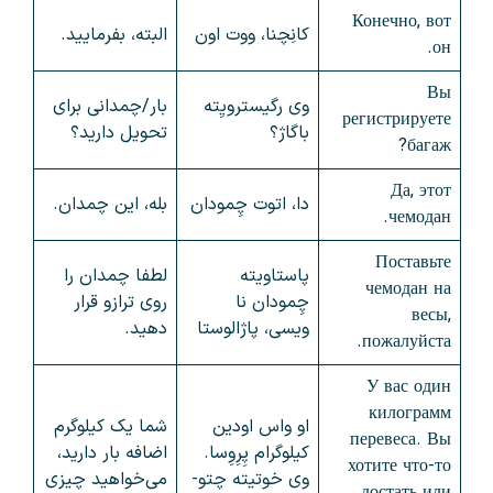
Конечно, вот
کانِچنا، ووت اون
البته، بفرمایید.
он.
Вы
وی رگیسترویِته
بار/چمدانی برای
регистрируете
باگاژ؟
تحویل دارید؟
багаж?
Да, этот
دا، اتوت چِمودان
بله، این چمدان.
чемодан.
Поставьте
پاستاویته
لطفا چمدان را
чемодан на
چِمودان نا
روی ترازو قرار
весы,
ویسی، پاژالوستا
دهید.
пожалуйста.
У вас один
килограмм
او واس اودین
شما یک کیلوگرم
перевеса. Вы
کیلوگرام پِرِوِسا.
اضافه بار دارید،
хотите что-то
وی خوتیته چتو-
می‌خواهید چیزی