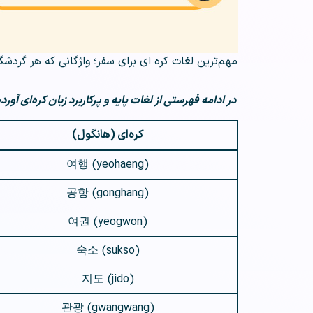
مهم‌ترین لغات کره ای برای سفر؛ واژگانی که هر گردشگر
در ادامه فهرستی از لغات پایه و پرکاربرد زبان کره‌ای آ
کره‌ای (هانگول)
여행 (yeohaeng)
공항 (gonghang)
여권 (yeogwon)
숙소 (sukso)
지도 (jido)
관광 (gwangwang)