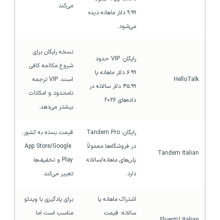
می‌کند.
۹.۹۹ دلار ماهانه دیده 
می‌شود.
نسخه رایگان برای 
رایگان؛ VIP حدود 
شروع مکالمه کافی 
۶.۹۹ دلار ماهانه یا 
HelloTalk
است، VIP ترجمه 
۴۵.۹۹ دلار سالانه در 
نامحدود و امکانات 
داده‌های ۲۰۲۶
بیشتر می‌دهد.
رایگان؛ Tandem Pro 
قیمت بسته به کشور، 
در فروشگاه‌ها معمولاً 
App Store/Google 
Tandem Italian
پلن‌های ماهانه/سالانه 
Play و تخفیف‌ها 
دارد.
تغییر می‌کند.
اشتراک ماهانه یا 
برای یادگیری با ویدئو 
سالانه؛ قیمت 
مناسب است اما 
FluentU Italian