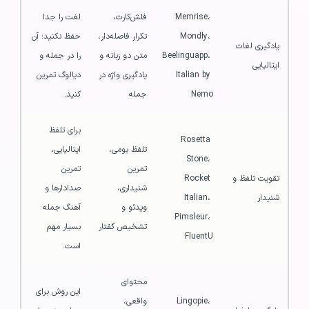
Memrise، 
فلش‌کارت، 
لغت را جدا 
Mondly، 
تکرار فاصله‌دار، 
حفظ نکنید؛ آن 
یادگیری لغات 
Beelinguapp، 
متن دو زبانه و 
را در جمله و 
ایتالیایی
Italian by 
یادگیری واژه در 
دیالوگ تمرین 
Nemo
جمله
کنید.
برای تلفظ 
Rosetta 
تلفظ بومی، 
ایتالیایی، 
Stone، 
تمرین 
تمرین 
تقویت تلفظ و 
Rocket 
شنیداری، 
صدادارها و 
شنیدار
Italian، 
ویدئو و 
آهنگ جمله 
Pimsleur، 
تشخیص گفتار
بسیار مهم 
FluentU
است.
محتوای 
این روش برای 
Lingopie، 
واقعی، 