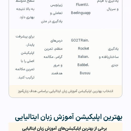
یادگیری با فیلم 
سطح متوسط 
FluentU، 
زیرنویس 
و سریال
به بالا نتیجه 
Beelinguapp
تعاملی و 
بهتری دارد.
یادگیری در متن
برای پیشرفت 
GO2TRain، 
درس‌های 
پایدار، 
یادگیری 
Rocket 
منظم، تمرین 
اپلیکیشن 
ساختاریافته و 
Italian، 
گرامر، مکالمه 
اصلی را با 
جدی
Babbel، 
و مرور 
تمرین مکالمه 
Busuu
هدفمند
ترکیب کنید.
انتخاب بهترین اپلیکیشن آموزش زبان ایتالیایی براساس هدف زبان‌آموز
بهترین اپلیکیشن آموزش زبان ایتالیایی