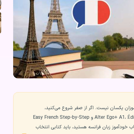
موزان یکسان نیست. اگر از صفر شروع می‌کنید،
کتاب‌هایی مثل Alter Ego+ A1، Édito A1، Taxi! A1، Connexions 1 و Easy French Step-by-Step
اب خودآموز زبان فرانسه هستید، باید کتابی انتخاب