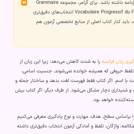
کنید که توضیح ساده، تمرین، فایل صوتی و پاسخ‌نامه داشته باشد. برای گرامر، مجموعه Grammaire
Progressive du Français و برای واژگان، Vocabulaire Progressif du Français انتخاب‌های دقیق‌تری
گر هدف شما آزمون DELF یا DALF است، باید کنار کتاب اصلی از منابع تخصصی آزمون هم
یری زبان فرانسه
را به شدت کاهش می‌دهد؛ زیرا این زبان از
فظ حروفی که همیشه خوانده نمی‌شوند، جنسیت اسامی،
فت با اسم. اگر کتاب فقط فهرست لغت بدهد و ساختار جمله و
مه و شنیداری دچار مشکل می‌شود. از طرف دیگر، اگر کتاب بیش
سته‌کننده خواهد بود.
را براساس سطح، هدف، مهارت و نوع یادگیری معرفی می‌کنیم
مکالمه، واژگان، تلفظ و آمادگی آزمون انتخاب دقیق‌تری داشته