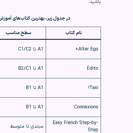
باشید.
در جدول زیر، بهترین کتاب‌های آموزش 
نام کتاب
سطح مناسب
Alter Ego+
A1 تا C1/C2
Édito
A1 تا B2/C1
Taxi!
A1 تا B1
Connexions
A1 تا B1
Easy French Step-by-
مبتدی تا متوسط
Step