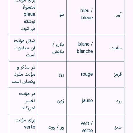
برای مؤنث
معمولاً
bleu /
آبی
بلو
bleue
bleue
نوشته
می‌شود
شکل مؤنث
blanc /
بلان /
سفید
آن متفاوت
blanche
بلانش
است
در مذکر و
قرمز
rouge
روژ
مؤنث مفرد
یکسان است
در مؤنث
زرد
jaune
ژون
تغییر
نمی‌کند
برای مؤنث
vert /
سبز
وِر / وِرت
verte
verte