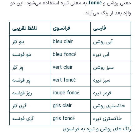
معنی روشن و
foncé
به معنی تیره استفاده می‌شود. این دو
واژه بعد از رنگ می‌آیند.
فارسی
فرانسوی
تلفظ تقریبی
آبی روشن
bleu clair
بلو کلِر
آبی تیره
bleu foncé
بلو فونسه
سبز روشن
vert clair
وِر کلِر
سبز تیره
vert foncé
وِر فونسه
قرمز تیره
rouge foncé
روژ فونسه
خاکستری روشن
gris clair
گری کلِر
خاکستری تیره
gris foncé
گری فونسه
رنگ‌ های روشن و تیره به فرانسوی