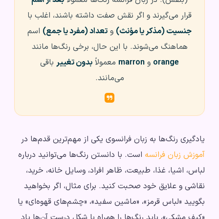
(بنفش). در زبان فرانسه رنگ‌ها معمولاً
بعد از اسم
قرار می‌گیرند و اگر نقش صفت داشته باشند، اغلب با
جنسیت (مذکر یا مؤنث)
و
تعداد (مفرد یا جمع)
اسم
هماهنگ می‌شوند. با این حال، برخی رنگ‌ها مانند
orange
و
marron
معمولاً
بدون تغییر
باقی
می‌مانند.
یادگیری رنگ‌ها به زبان فرانسوی یکی از مهم‌ترین قدم‌ها در
آموزش زبان فرانسه
است. با دانستن رنگ‌ها می‌توانید درباره
لباس، اشیا، غذا، طبیعت، ظاهر افراد، وسایل خانه، خرید،
نقاشی و علایق خود صحبت کنید. برای مثال، اگر بخواهید
بگویید «لباس قرمز»، «ماشین سفید»، «چشم‌های قهوه‌ای» یا
«کیف مشکی»، باید رنگ‌ها را همراه با شکل درست آن‌ها یاد