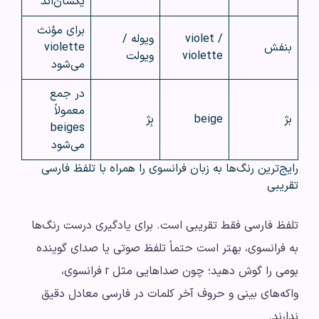
یکسان‌اند
برای مؤنث
violet /
ویوله /
بنفش
violette
violette
ویولت
می‌شود
در جمع
معمولاً
بژ
beige
بِژ
beiges
می‌شود
رایج‌ترین رنگ‌ها به زبان فرانسوی را همراه با تلفظ فارسی
تقریبی
تلفظ فارسی فقط تقریبی است. برای یادگیری درست رنگ‌ها
به فرانسوی، بهتر است حتماً تلفظ صوتی یا صدای گوینده
بومی را گوش دهید؛ چون صداهایی مثل r فرانسوی،
واکه‌های بینی و حروف آخر کلمات در فارسی معادل دقیق
ندارند.