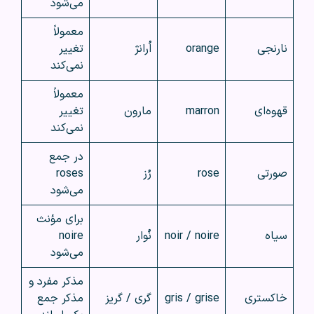
می‌شود
معمولاً
نارنجی
orange
اُرانژ
تغییر
نمی‌کند
معمولاً
قهوه‌ای
marron
مارون
تغییر
نمی‌کند
در جمع
صورتی
rose
رُز
roses
می‌شود
برای مؤنث
سیاه
noir / noire
نُوار
noire
می‌شود
مذکر مفرد و
خاکستری
gris / grise
گری / گریز
مذکر جمع