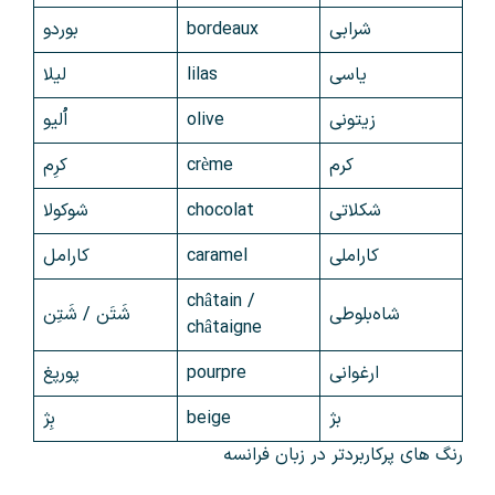
شرابی
bordeaux
بوردو
یاسی
lilas
لیلا
زیتونی
olive
اُلیو
کرم
crème
کرِم
شکلاتی
chocolat
شوکولا
کاراملی
caramel
کارامل
châtain /
شاه‌بلوطی
شَتَن / شَتِن
châtaigne
ارغوانی
pourpre
پورپغ
بژ
beige
بِژ
رنگ‌ های پرکاربردتر در زبان فرانسه