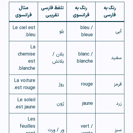
رنگ به
رنگ به
تلفظ فارسی
مثال
فارسی
فرانسوی
تقریبی
فرانسوی
Le ciel est
bleu /
آبی
بلو
bleu.
bleue
La
blanc /
بلان /
chemise
سفید
blanche
بلانش
est
blanche.
La voiture
قرمز
rouge
روژ
est rouge.
Le soleil
زرد
jaune
ژون
est jaune.
Les
feuilles
vert /
سبز
وِر / وِرت