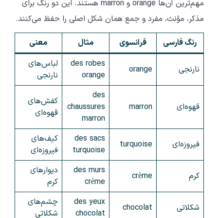
مهم‌ترین آن‌ها orange و marron هستند. این دو رنگ برای
مذکر، مؤنث، مفرد و جمع همان شکل اصلی را حفظ می‌کنند.
رنگ فارسی
فرانسوی
مثال
معنی
des robes
لباس‌های
نارنجی
orange
orange
نارنجی
des
کفش‌های
قهوه‌ای
marron
chaussures
قهوه‌ای
marron
des sacs
کیف‌های
فیروزه‌ای
turquoise
turquoise
فیروزه‌ای
des murs
دیوارهای
کرم
crème
crème
کرم
des yeux
چشم‌های
شکلاتی
chocolat
chocolat
شکلاتی