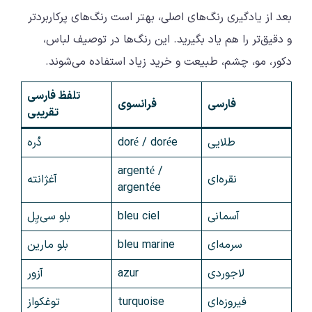
بعد از یادگیری رنگ‌های اصلی، بهتر است رنگ‌های پرکاربردتر
و دقیق‌تر را هم یاد بگیرید. این رنگ‌ها در توصیف لباس،
دکور، مو، چشم، طبیعت و خرید زیاد استفاده می‌شوند.
تلفظ فارسی
فارسی
فرانسوی
تقریبی
طلایی
doré / dorée
دُره
argenté /
نقره‌ای
آغژانته
argentée
آسمانی
bleu ciel
بلو سی‌یِل
سرمه‌ای
bleu marine
بلو مارین
لاجوردی
azur
آزور
فیروزه‌ای
turquoise
توغکواز