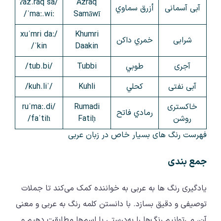
/ʔaz.raq sa
Azraq
آبی آسمانی
أزرق سماوي
ˈmaː.wiː/
Samāwī
/xuˈmri daː
Khumri
شرابی
خمري داكن
ˈkin/
Daakin
آجری
طوبي
Tubbi
/tub.bi/
آبی نفتی
كحلي
Kuhli
/ˈkuh.li/
خاکستری
Rumadi
/ruˈmaː.di
رمادي فاتح
روشن
Fatiḥ
faˈtiħ/
فهرست رنگ های بسیار خاص در زبان عربی
جمع بندی
یادگیری رنگ ها به عربی به خواننده کمک می‌کند تا جملات
توصیفی و دقیق بسازد. با دانستن کلمه رنگ به عربی و معنی
آن، می‌توانیم رنگ‌ها را به‌درستی با اسم‌ها مطابقت دهیم و