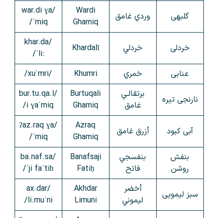
/war.di ɣa
Wardi
گلبهی
وردي غامق
ˈmiq/
Ghamiq
/khar.da
خردلی
خردلي
Khardalī
ˈliː/
عنابی
خمري
Khumri
/xuˈmri/
برتقالـي
Burtuqali
/bur.tu.qa.l
نارنجی تیره
غامق
Ghamiq
i ɣaˈmiq/
/ʔaz.raq ɣa
Azraq
آبی کبود
أزرق غامق
ˈmiq/
Ghamiq
بنفش
بنفسجي
Banafsaji
/ba.naf.sa
روشن
فاتح
Fatiḥ
ˈji faˈtiħ/
أخضر
Akhdar
/ax.dar
سبز لیمویی
ليموني
Limuni
li.muˈni/