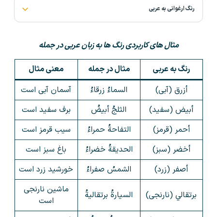
رنگ ارغوانی به عربی
مثال های کاربردی رنگ ها به زبان عربی در جمله
رنگ به عربی
مثال در جمله
معنی مثال
أزرق (آبی)
السماءُ زرقاءُ
آسمان آبی است
أبيض (سفید)
الثلجُ أبيضُ
برف سفید است
أحمر (قرمز)
التفاحةُ حمراءُ
سیب قرمز است
أخضر (سبز)
الحديقةُ خضراءُ
باغ سبز است
أصفر (زرد)
الشمسُ صفراءُ
خورشید زرد است
ماشین نارنجی
برتقالي (نارنجی)
السيارةُ برتقاليةُ
است