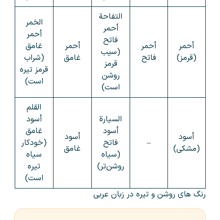
التفاحة
الخمر
أحمر
أحمر
فاتح
أحمر
أحمر
أحمر
غامق
(سیب
(قرمز)
فاتح
غامق
(شراب
قرمز
قرمز تیره
روشن
است)
است)
القلم
السيارة
أسود
أسود
غامق
أسود
أسود
–
فاتح
(خودکار
(مشکی)
غامق
(سیاه
سیاه
روشن‌تر)
تیره
است)
رنگ های روشن و تیره در زبان عربی