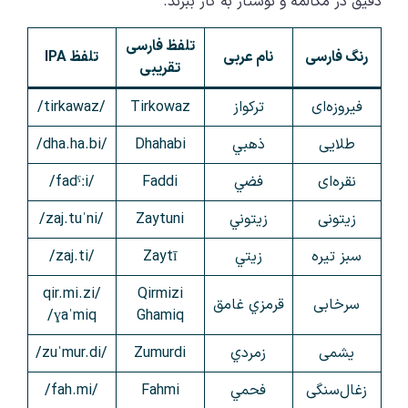
دقیق در مکالمه و نوشتار به کار ببرند.
تلفظ فارسی
رنگ فارسی
نام عربی
تلفظ IPA
تقریبی
فیروزه‌ای
تركواز
Tirkowaz
/tirkawaz/
طلایی
ذهبي
Dhahabi
/dha.ha.bi/
نقره‌ای
فضي
Faddi
/fadˤːi/
زیتونی
زيتوني
Zaytuni
/zaj.tuˈni/
سبز تیره
زيتي
Zaytī
/zaj.ti/
/qir.mi.zi
Qirmizi
سرخابی
قرمزي غامق
ɣaˈmiq/
Ghamiq
یشمی
زمردي
Zumurdi
/zuˈmur.di/
زغال‌سنگی
فحمي
Fahmi
/fah.mi/