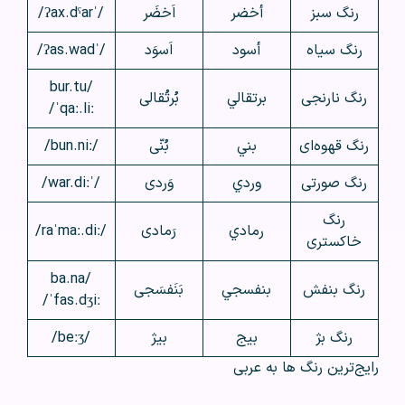
رنگ سبز
أخضر
اَخضَر
/ˈʔax.dˤar/
رنگ سیاه
أسود
اَسوَد
/ˈʔas.wad/
/bur.tu
رنگ نارنجی
برتقالي
بُرتُقالی
ˈqaː.liː/
رنگ قهوه‌ای
بني
بُنّی
/bun.niː/
رنگ صورتی
وردي
وَردی
/ˈwar.diː/
رنگ
رمادي
رَمادی
/raˈmaː.diː/
خاکستری
/ba.na
رنگ بنفش
بنفسجي
بَنَفسَجی
ˈfas.dʒiː/
رنگ بژ
بيج
بیژ
/beːʒ/
رایج‌ترین رنگ ها به عربی