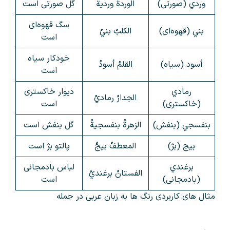
وردي (صورتی)
الوردةُ ورديةُ
گل صورتی است
سگ قهوه‌ای
بني (قهوه‌ای)
الكلبُ بنيُ
است
خودکار سیاه
أسود (سیاه)
القلمُ أسودُ
است
رمادي
دیوار خاکستری
الجدارُ رماديُ
(خاکستری)
است
بنفسجي (بنفش)
الزهرةُ بنفسجيةُ
گل بنفش است
بيج (بژ)
المعطفُ بيجُ
پالتو بژ است
برغندي
لباس بادمجانی
الفستانُ برغنديُ
(بادمجانی)
است
مثال های کاربردی رنگ ها به زبان عربی در جمله