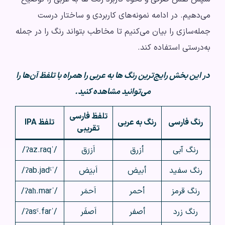
می‌دهیم. در ادامه نمونه‌های کاربردی و ساختار درست
جمله‌سازی را بیان می‌کنیم تا مخاطب بتواند رنگ را در جمله
به‌درستی استفاده کند.
در این بخش رایج‌ترین رنگ ها به عربی را همراه با تلفظ آن‌ها را
می‌توانید مشاهده کنید.
تلفظ فارسی
رنگ فارسی
رنگ به عربی
تلفظ IPA
تقریبی
رنگ آبی
أزرق
اَزرَق
/ˈʔaz.raq/
رنگ سفید
أبيض
اَبیَض
/ˈʔab.jadˤ/
رنگ قرمز
أحمر
اَحمَر
/ˈʔaħ.mar/
رنگ زرد
أصفر
اَصفَر
/ˈʔasˤ.far/