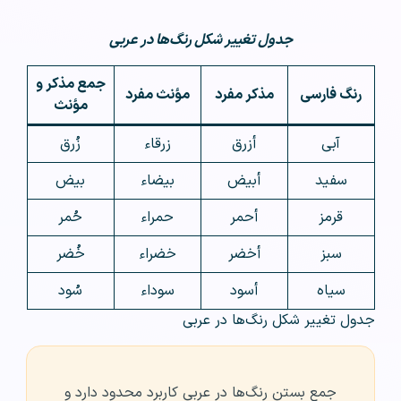
جدول تغییر شکل رنگ‌ها در عربی
جمع مذکر و
رنگ فارسی
مذکر مفرد
مؤنث مفرد
مؤنث
آبی
أزرق
زرقاء
زُرق
سفید
أبيض
بيضاء
بيض
قرمز
أحمر
حمراء
حُمر
سبز
أخضر
خضراء
خُضر
سیاه
أسود
سوداء
سُود
جدول تغییر شکل رنگ‌ها در عربی
جمع بستن رنگ‌ها در عربی کاربرد محدود دارد و