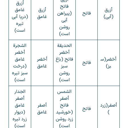
أزرق
فاتح
أزرق
أزرق
غامق
فاتح
(پیراهن
(آبی)
غامق
(دریا آبی
آبی
تیره
روشن
است)
است)
الحديقة
الشجرة
أخضر
أخضر
أخضر(س
فاتح (باغ
أخضر
غامق
فاتح
بز)
سبز
غامق
(درخت
روشن
سبز تیره
است)
است)
الشمس
الجدار
أصفر
أصفر
أصفر(زرد
فاتح
أصفر
غامق
فاتح
)
(خورشید
غامق
(دیوار
زرد روشن
زرد تیره
است)
است)