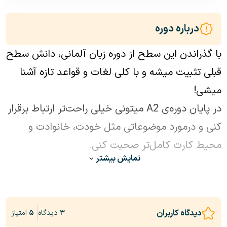
علاقه‌مندی‌اش به زبان آلمانی، تصمیم به یادگیری این زبان
در دوران دانشجویی، به عنوان زبان سوم گرفت. پس از به
درباره دوره
پایان رساندن دوره کارشناسی معماری، به کشور آلمان
با گذراندن این سطح از دوره زبان آلمانی، دانش سطح
مهاجرت نمود و به گذراندن دوره‌های یادگیری زبان آلمانی
پرداخت. همچنین برای مقطع کارشناسی ارشد، در رشته
قبلی تثبیت میشه و با کلی لغات و قواعد تازه آشنا
معماری سبز در دانشگاه Köln به تحصیل ادامه داد. به این
میشی!
ترتیب او در این کشور حدود سه تا چهار سال سابقه کاری
در پایان دوره‌ی A2 میتونی خیلی راحت‌تر ارتباط برقرار
و زندگی دارد و پس از بازگشت به ایران، به آموزش زبان
کنی و درمورد موضوعاتی مثل خودت، خانوادت و
آلمانی به صورت خصوصی و در آموزشگاه‌ها، به مدت سه
محیط کارت کامل‌تر صحبت کنی.
سال مشغول شد. غزاله یقینی همراه شماست تا به اندازه
نمایش بیشتر
در کنار موارد گفته شده:
او، از یادگیری و به کارگیری این زبان شیرین لذت ببرید.
• میتونی بیشتر اطرافت را توصیف کنی.
• توانایی مذاکره و توافق در مباحث مختلف رو پیدا می‌کنی.
دیدگاه کاربران
۳
دیدگاه
۵
امتیاز
• اطلاعات مهمی که در اخبار، رادیو یا تلفن می‌شنوید رو متوجه