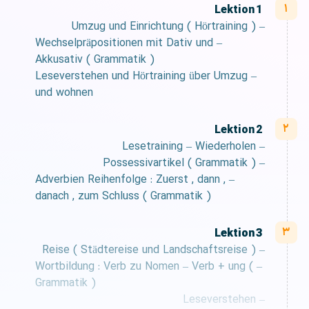
Lektion 1
– Umzug und Einrichtung ( Hörtraining )
– Wechselpräpositionen mit Dativ und
Akkusativ ( Grammatik )
– Leseverstehen und Hörtraining über Umzug
und wohnen
Lektion 2
– Lesetraining – Wiederholen
– Possessivartikel ( Grammatik )
– Adverbien Reihenfolge : Zuerst , dann ,
danach , zum Schluss ( Grammatik )
Lektion 3
– Reise ( Städtereise und Landschaftsreise )
– Wortbildung : Verb zu Nomen – Verb + ung (
Grammatik )
– Leseverstehen