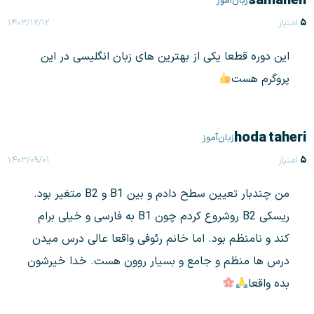
samaneh
زبان‌آموز
۵
امتیاز
۱۴۰۳/۱۲/۱۲
این دوره قطعا یکی از بهترین های زبان انگلیسی در این
پروگرم هست
hoda taheri
زبان‌آموز
۵
امتیاز
۱۴۰۳/۰۹/۰۱
من چندبار تعیین سطح دادم و بین B1 و B2 متغیر بود.
ریسکی B2 روشروع کردم چون B1 به فارسی و خیلی برام
کند و نامنظم بود. اما خانم رئوفی واقعا عالی درس میدن
درس ها منظم و جامع و بسیار روون هست. خدا خیرشون
بده واقعا