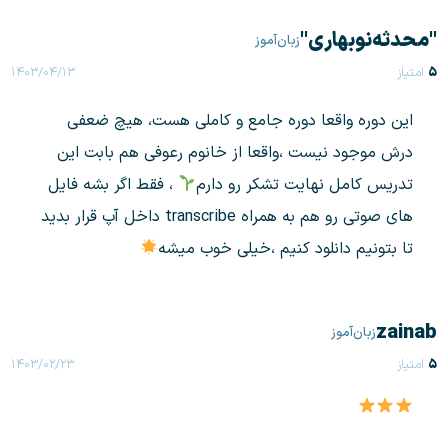
"محدثه‌نوبهاری"
زبان‌آموز
۵
امتیاز
۱۴۰۳/۰۴/۱۳
این دوره واقعا دوره جامع و کاملی هست، هیچ ضعفی
درش موجود نیست ،واقعا از خانوم رعوفی هم بابت این
تدریس کامل نهایت تشکر رو دارم
، فقط اگر بشه فایل
های صوتی رو هم به همراه transcribe داخل آپ قرار بدید
تا بتونیم دانلود کنیم ،خیلی خوب میشه
zainab
زبان‌آموز
۵
امتیاز
۱۴۰۳/۰۲/۲۳